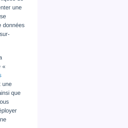
enter une
yse
de données
 sur-
a
e «
s
t une
ainsi que
vous
éployer
une