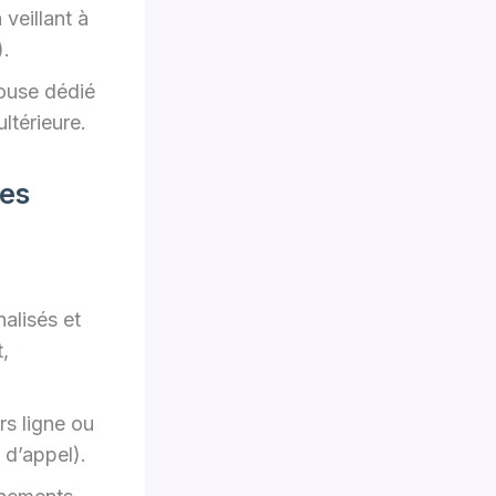
veillant à
).
ouse dédié
ultérieure.
des
alisés et
,
rs ligne ou
 d’appel).