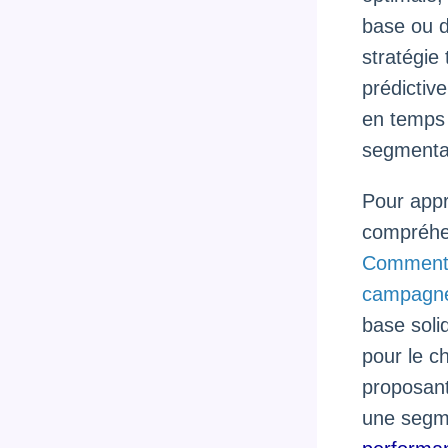
base ou d
stratégie
prédictiv
en temps r
segmentat
Pour appro
compréhen
Comment 
campagnes
base soli
pour le ch
proposant
une segme