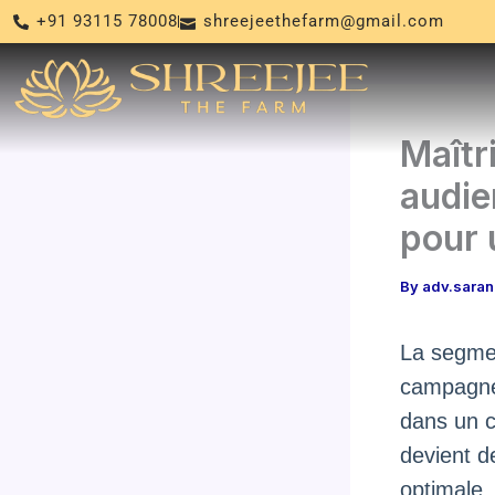
Skip
+91 93115 78008
shreejeethefarm@gmail.com
to
content
Maîtr
audie
pour 
By
adv.sara
La segmen
campagne
dans un c
devient d
optimale,