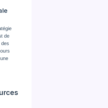
ale
atégie
st de
r des
cours
 une
ources