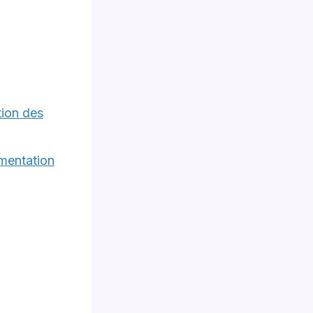
tion des
mentation