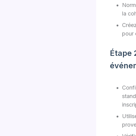
Norma
la co
Créez
pour c
Étape 2
événe
Confi
stand
inscri
Utili
prove