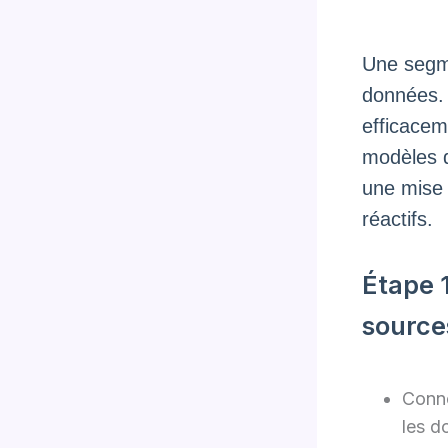
Une segme
données. I
efficacem
modèles d
une mise 
réactifs.
Étape 
source
Conne
les do