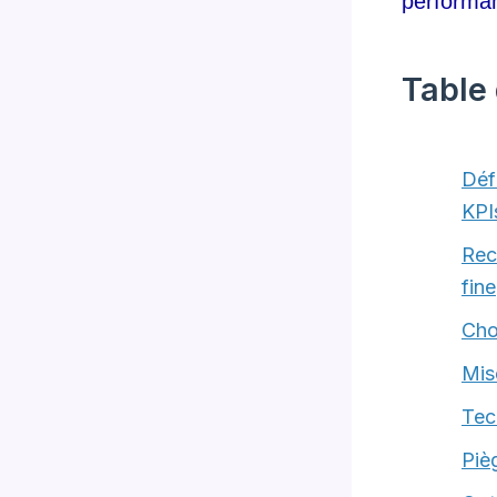
performa
Table
Déf
KPI
Rec
fine
Cho
Mis
Tec
Piè