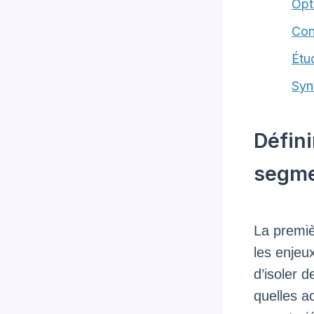
Opt
Con
Étu
Syn
Défini
segme
La premiè
les enjeu
d’isoler d
quelles a