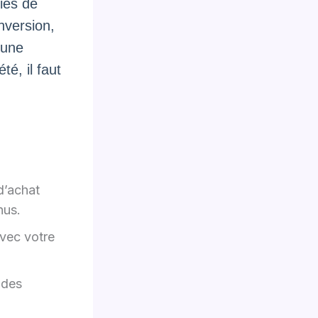
ies de
nversion,
 une
té, il faut
d’achat
nus.
avec votre
 des