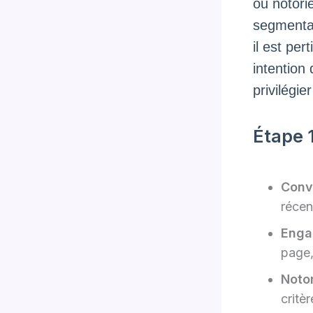
ou notori
segmentat
il est pe
intention 
privilégi
Étape 
Conv
récen
Enga
page,
Notor
critè