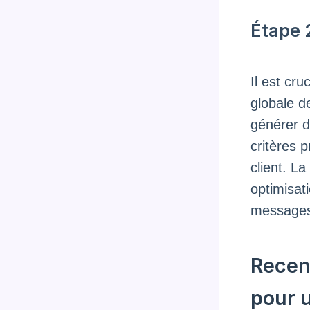
Étape 2
Il est cr
globale de
générer d
critères p
client. L
optimisat
message
Recen
pour 