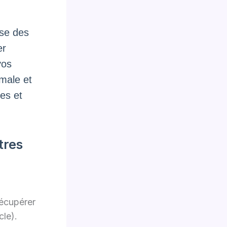
sse des
er
vos
male et
es et
tres
écupérer
cle).