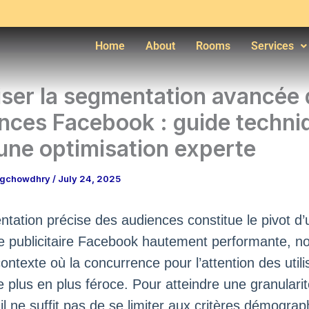
Home
About
Rooms
Services
iser la segmentation avancée
nces Facebook : guide techni
une optimisation experte
ngchowdhry
/
July 24, 2025
tation précise des audiences constitue le pivot d’
 publicitaire Facebook hautement performante, 
ontexte où la concurrence pour l’attention des utili
e plus en plus féroce. Pour atteindre une granulari
 il ne suffit pas de se limiter aux critères démogra