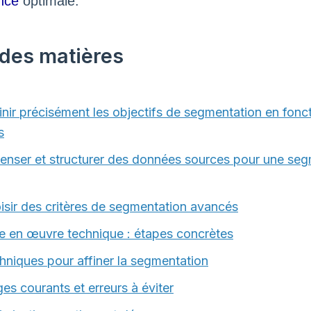
nce
optimale.
 des matières
inir précisément les objectifs de segmentation en fonc
s
enser et structurer des données sources pour une seg
isir des critères de segmentation avancés
e en œuvre technique : étapes concrètes
hniques pour affiner la segmentation
ges courants et erreurs à éviter