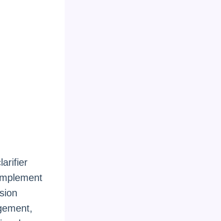
arifier
simplement
ision
agement,