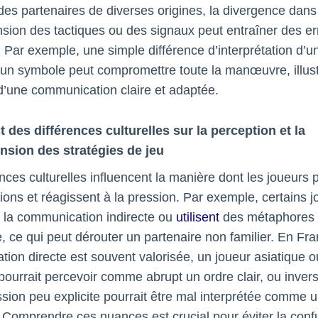
des partenaires de diverses origines, la divergence dans
ion des tactiques ou des signaux peut entraîner des er
 Par exemple, une simple différence d’interprétation d’u
’un symbole peut compromettre toute la manœuvre, illust
d’une communication claire et adaptée.
t des différences culturelles sur la perception et la
sion des stratégies de jeu
nces culturelles influencent la manière dont les joueurs 
tions et réagissent à la pression. Par exemple, certains 
nt la communication indirecte ou
utilisent
des métaphores 
e, ce qui peut dérouter un partenaire non familier. En Fra
ion directe est souvent valorisée, un joueur asiatique ou
pourrait percevoir comme abrupt un ordre clair, ou inver
sion peu explicite pourrait être mal interprétée comme 
. Comprendre ces nuances est crucial pour éviter la conf