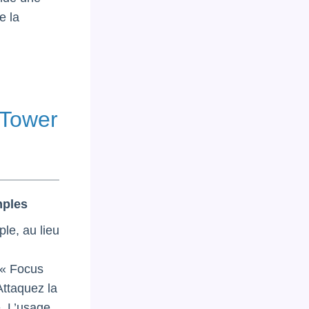
e la
 Tower
mples
le, au lieu
 « Focus
Attaquez la
e. L’usage