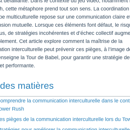
t défaillante. Dans le contexte du jeu vidéo, notamment 
, cette métaphore prend tout son sens. La coordination 
pe multiculturelle repose sur une communication claire e
ion mutuelle. Lorsque ces éléments font défaut, le risq
s, de stratégies incohérentes et d’échec collectif augm
lement. Cet article explore comment la maîtrise de la
ion interculturelle peut prévenir ces pièges, à l’image 
nseigne la Tour de Babel, pour garantir une stratégie de
et performante.
 des matières
omprendre la communication interculturelle dans le con
ower Rush
es pièges de la communication interculturelle lors du T
tratégies pour améliorer la communication interculturelle