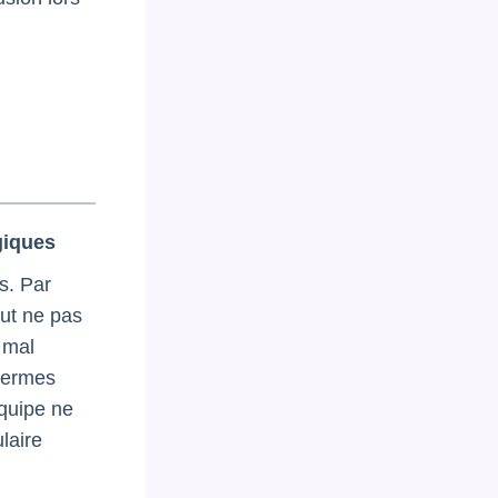
giques
s. Par
ut ne pas
 mal
 termes
équipe ne
laire