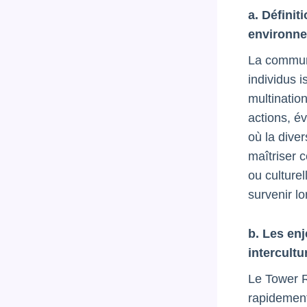
a. Définit
environne
La communi
individus 
multinatio
actions, év
où la dive
maîtriser 
ou culture
survenir l
b. Les en
intercultu
Le Tower R
rapidement