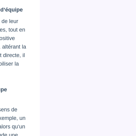
 d’équipe
 de leur
es, tout en
ositive
altérant la
irecte, il
iliser la
upe
 sens de
xemple, un
alors qu’un
ande une