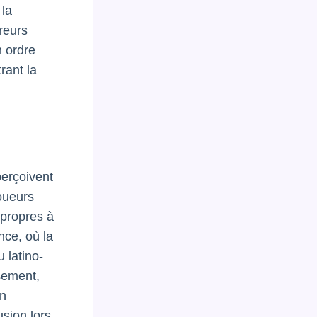
 la
reurs
n ordre
rant la
perçoivent
joueurs
propres à
nce, où la
 latino-
sement,
un
usion lors