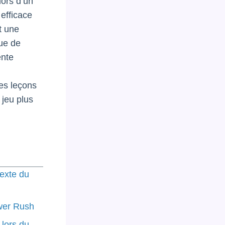
lors d’un
efficace
t une
ue de
ente
des leçons
 jeu plus
texte du
ower Rush
 lors du