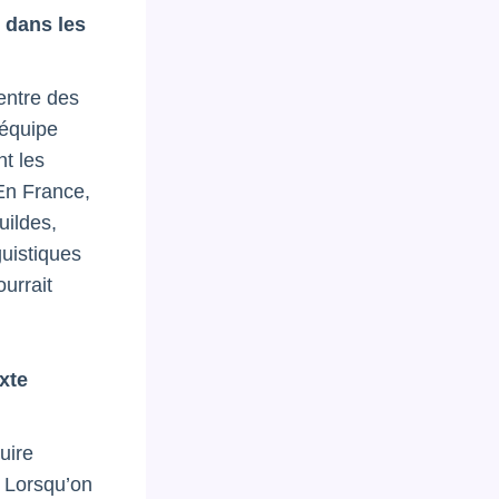
e dans les
entre des
 équipe
nt les
 En France,
uildes,
guistiques
urrait
xte
uire
. Lorsqu’on