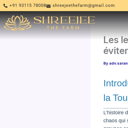
Skip
+91 93115 78008
shreejeethefarm@gmail.com
to
content
Les l
évite
By
adv.sara
Intro
la To
L’histoire 
chaos qui 