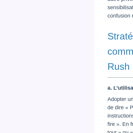
sensibilisa
confusion 
Straté
commu
Rush
a. L’utili
Adopter un
de dire « P
instructio
fire ». En 
tour » ou 