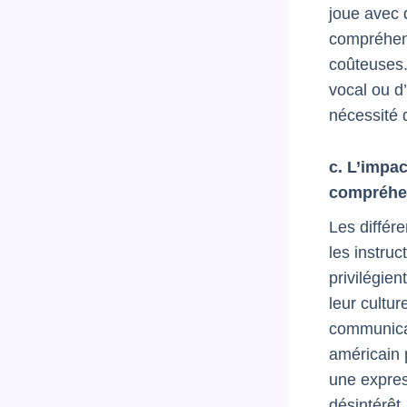
joue avec 
compréhens
coûteuses.
vocal ou d
nécessité 
c. L’impac
compréhen
Les différe
les instruc
privilégie
leur cultur
communicat
américain 
une expres
désintérêt