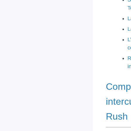
T
L
L
L
c
R
i
Compr
interc
Rush