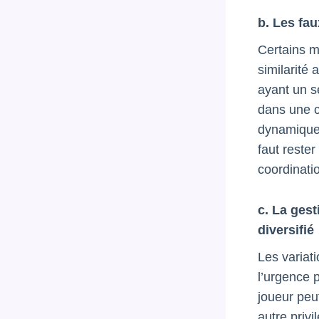
b. Les fau
Certains m
similarité
ayant un s
dans une c
dynamique 
faut rester
coordinati
c. La ges
diversifié
Les variat
l’urgence 
joueur peu
autre priv