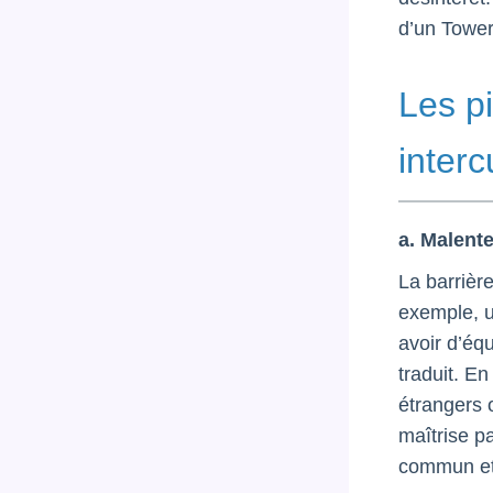
d’un Towe
Les p
interc
a. Malente
La barrièr
exemple, u
avoir d’éq
traduit. En
étrangers 
maîtrise p
commun et 