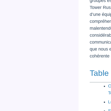
groupes es
Tower Rush
d’une équi
compréhens
malentendu
considérab
communicat
que nous e
cohérente 
Table
C
T
L
S