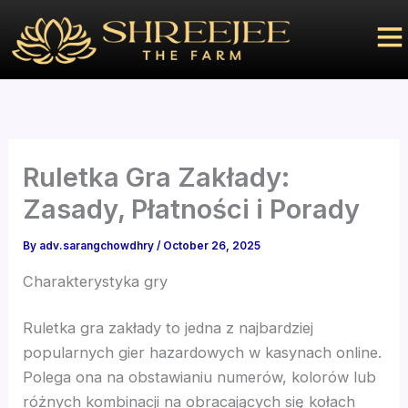
Skip
to
content
Ruletka Gra Zakłady:
Zasady, Płatności i Porady
By
adv.sarangchowdhry
/
October 26, 2025
Charakterystyka gry
Ruletka gra zakłady to jedna z najbardziej
popularnych gier hazardowych w kasynach online.
Polega ona na obstawianiu numerów, kolorów lub
różnych kombinacji na obracających się kołach