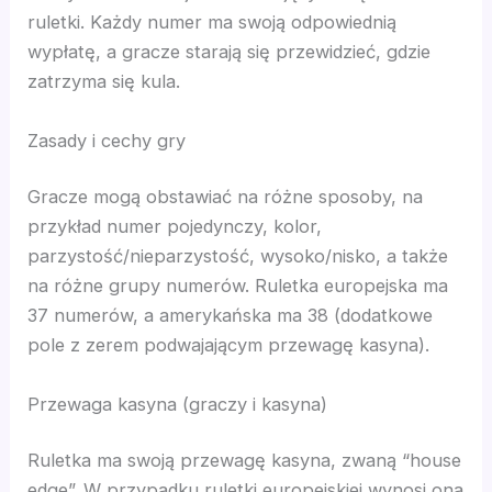
ruletki. Każdy numer ma swoją odpowiednią
wypłatę, a gracze starają się przewidzieć, gdzie
zatrzyma się kula.
Zasady i cechy gry
Gracze mogą obstawiać na różne sposoby, na
przykład numer pojedynczy, kolor,
parzystość/nieparzystość, wysoko/nisko, a także
na różne grupy numerów. Ruletka europejska ma
37 numerów, a amerykańska ma 38 (dodatkowe
pole z zerem podwajającym przewagę kasyna).
Przewaga kasyna (graczy i kasyna)
Ruletka ma swoją przewagę kasyna, zwaną “house
edge”. W przypadku ruletki europejskiej wynosi ona