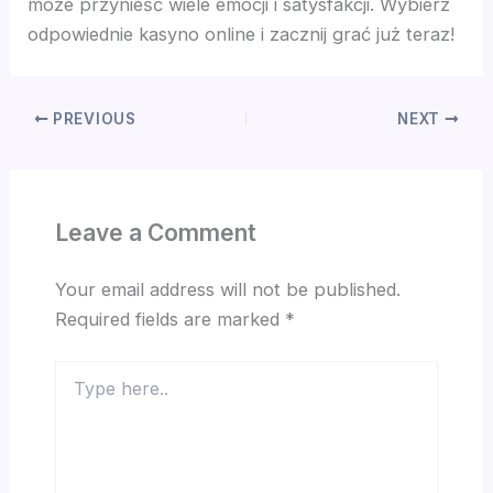
może przynieść wiele emocji i satysfakcji. Wybierz
odpowiednie kasyno online i zacznij grać już teraz!
PREVIOUS
NEXT
Leave a Comment
Your email address will not be published.
Required fields are marked
*
Type
here..