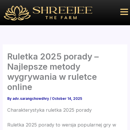
Skip
to
content
Ruletka 2025 porady –
Najlepsze metody
wygrywania w ruletce
online
By
adv.sarangchowdhry
/
October 14, 2025
Charakterystyka ruletka 2025 porady
Ruletka 2025 porady to wersja popularnej gry w