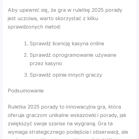
Aby upewnić się, że gra w ruletkę 2025 porady
jest uczciwa, warto skorzystać z kilku
sprawdzonych metod:
Sprawdź licencję kasyna online
Sprawdź oprogramowanie używane
przez kasyno
Sprawdź opinie innych graczy
Podsumowanie
Ruletka 2025 porady to innowacyjna gra, która
oferuje graczom unikalne wskazówki i porady, jak
zwiększyć swoje szanse na wygraną. Gra ta
wymaga strategicznego podejścia i obserwacji, ale