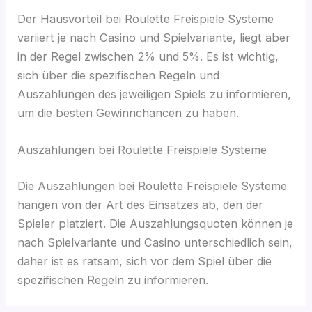
Der Hausvorteil bei Roulette Freispiele Systeme
variiert je nach Casino und Spielvariante, liegt aber
in der Regel zwischen 2% und 5%. Es ist wichtig,
sich über die spezifischen Regeln und
Auszahlungen des jeweiligen Spiels zu informieren,
um die besten Gewinnchancen zu haben.
Auszahlungen bei Roulette Freispiele Systeme
Die Auszahlungen bei Roulette Freispiele Systeme
hängen von der Art des Einsatzes ab, den der
Spieler platziert. Die Auszahlungsquoten können je
nach Spielvariante und Casino unterschiedlich sein,
daher ist es ratsam, sich vor dem Spiel über die
spezifischen Regeln zu informieren.