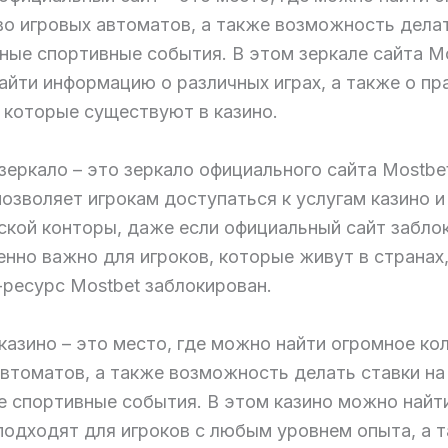
во игровых автоматов, а также возможность дела
чные спортивные события. В этом зеркале сайта M
йти информацию о различных играх, а также о пр
, которые существуют в казино.
еркало – это зеркало официального сайта Mostbet
озволяет игрокам доступаться к услугам казино и
ской конторы, даже если официальный сайт забло
нно важно для игроков, которые живут в странах,
-ресурс Mostbet заблокирован.
казино – это место, где можно найти огромное ко
автоматов, а также возможность делать ставки на
е спортивные события. В этом казино можно найти
подходят для игроков с любым уровнем опыта, а 