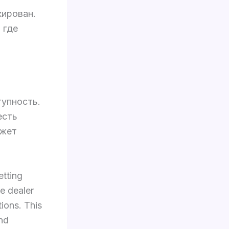
кирован.
 где
тупность.
есть
ожет
etting
ve dealer
ions. This
and