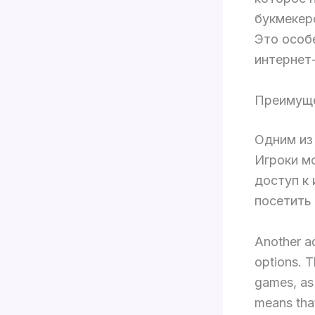
букмекер
Это особе
интернет
Преимуще
Одним из
Игроки мо
доступ к 
посетить
Another a
options. T
games, as 
means that