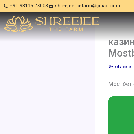
Skip
+91 93115 78008
shreejeethefarm@gmail.com
to
content
казин
Mostb
By
adv.sara
Мостбет –