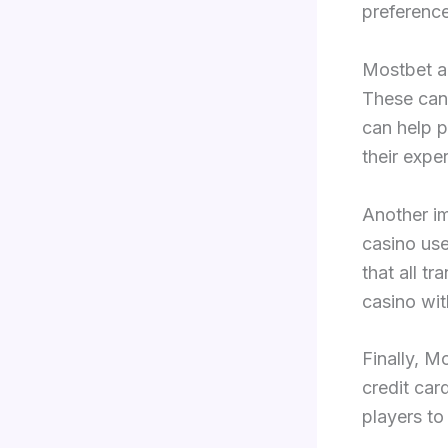
preference
Mostbet al
These can 
can help p
their expe
Another im
casino use
that all t
casino wit
Finally, M
credit car
players to