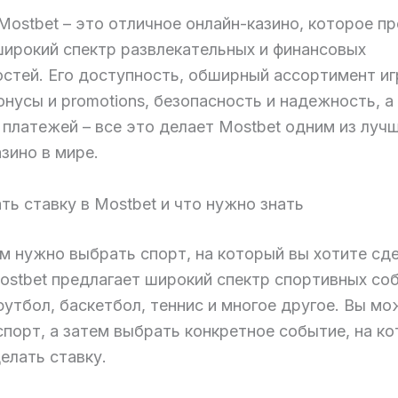
Mostbet – это отличное онлайн-казино, которое п
широкий спектр развлекательных и финансовых
стей. Его доступность, обширный ассортимент иг
онусы и promotions, безопасность и надежность, а
 платежей – все это делает Mostbet одним из луч
зино в мире.
ть ставку в Mostbet и что нужно знать
ам нужно выбрать спорт, на который вы хотите сд
Mostbet предлагает широкий спектр спортивных со
утбол, баскетбол, теннис и многое другое. Вы мо
порт, а затем выбрать конкретное событие, на к
елать ставку.