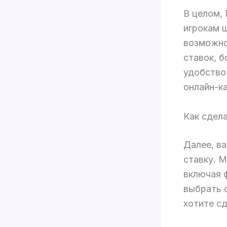
В целом, 
игрокам 
возможно
ставок, б
удобство
онлайн-ка
Как сдела
Далее, в
ставку. 
включая ф
выбрать с
хотите сд