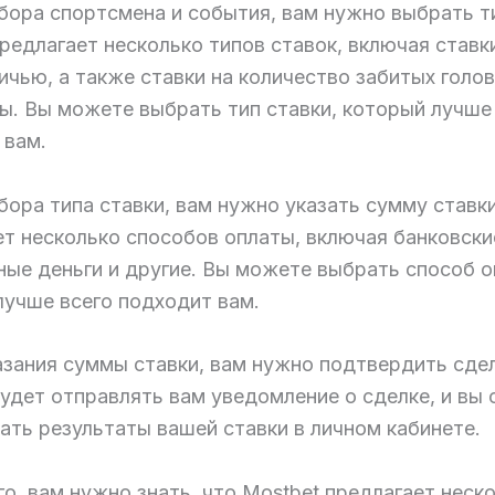
бора спортсмена и события, вам нужно выбрать ти
редлагает несколько типов ставок, включая ставк
ичью, а также ставки на количество забитых голов
ы. Вы можете выбрать тип ставки, который лучше
 вам.
ора типа ставки, вам нужно указать сумму ставки
ет несколько способов оплаты, включая банковски
ные деньги и другие. Вы можете выбрать способ о
лучше всего подходит вам.
азания суммы ставки, вам нужно подтвердить сдел
будет отправлять вам уведомление о сделке, и вы
ать результаты вашей ставки в личном кабинете.
о, вам нужно знать, что Mostbet предлагает неск