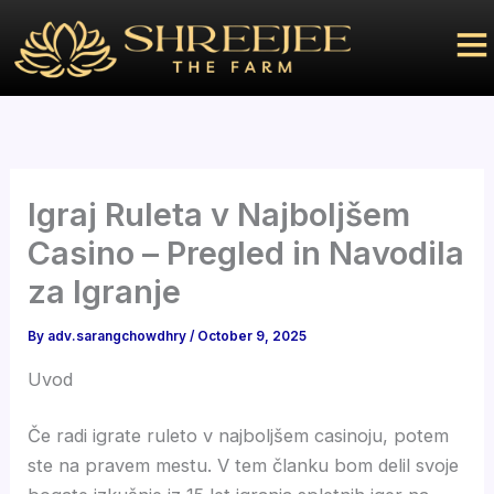
Skip
to
content
Igraj Ruleta v Najboljšem
Casino – Pregled in Navodila
za Igranje
By
adv.sarangchowdhry
/
October 9, 2025
Uvod
Če radi igrate ruleto v najboljšem casinoju, potem
ste na pravem mestu. V tem članku bom delil svoje