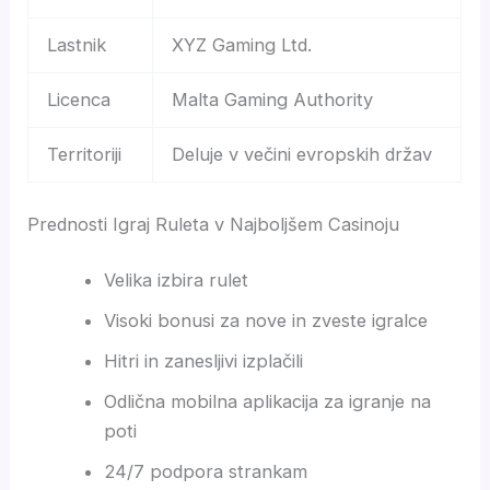
Lastnik
XYZ Gaming Ltd.
Licenca
Malta Gaming Authority
Territoriji
Deluje v večini evropskih držav
Prednosti Igraj Ruleta v Najboljšem Casinoju
Velika izbira rulet
Visoki bonusi za nove in zveste igralce
Hitri in zanesljivi izplačili
Odlična mobilna aplikacija za igranje na
poti
24/7 podpora strankam