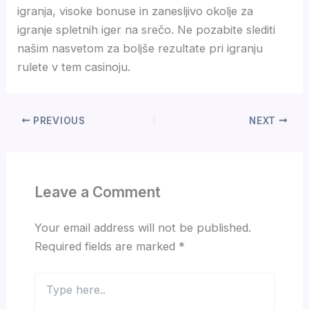
igranja, visoke bonuse in zanesljivo okolje za
igranje spletnih iger na srečo. Ne pozabite slediti
našim nasvetom za boljše rezultate pri igranju
rulete v tem casinoju.
PREVIOUS
NEXT
Leave a Comment
Your email address will not be published.
Required fields are marked
*
Type
here..