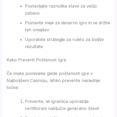
Postavljajte raznolike stave za večjo
zabavo
Postavite meje za denarno igro in se držite
teh omejitev
Uporabite strategije za ruleto za boljše
rezultate
Kako Preveriti Poštenost Igre
Če imate pomisleke glede poštenosti igre v
Najboljšem Casinoju, lahko preverite naslednje
točke:
Preverite, ali igralnica uporablja
certificirani naključni generator števil