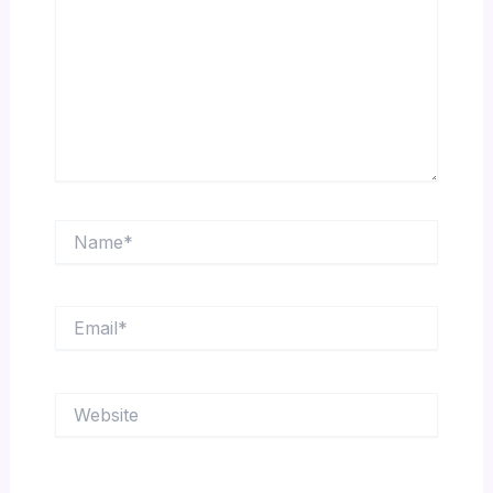
Name*
Email*
Website