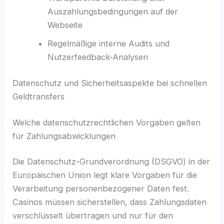
Auszahlungsbedingungen auf der
Webseite
Regelmäßige interne Audits und
Nutzerfeedback-Analysen
Datenschutz und Sicherheitsaspekte bei schnellen
Geldtransfers
Welche datenschutzrechtlichen Vorgaben gelten
für Zahlungsabwicklungen
Die Datenschutz-Grundverordnung (DSGVO) in der
Europäischen Union legt klare Vorgaben für die
Verarbeitung personenbezogener Daten fest.
Casinos müssen sicherstellen, dass Zahlungsdaten
verschlüsselt übertragen und nur für den