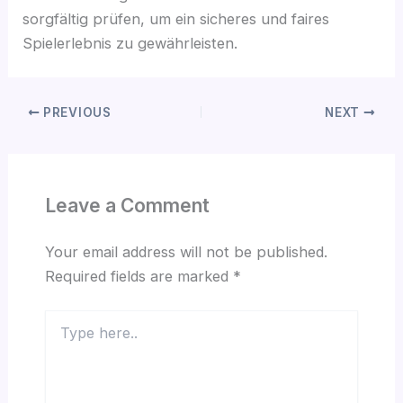
sorgfältig prüfen, um ein sicheres und faires
Spielerlebnis zu gewährleisten.
PREVIOUS
NEXT
Leave a Comment
Your email address will not be published.
Required fields are marked
*
Type
here..