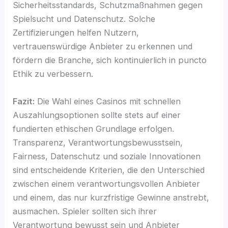
Sicherheitsstandards, Schutzmaßnahmen gegen
Spielsucht und Datenschutz. Solche
Zertifizierungen helfen Nutzern,
vertrauenswürdige Anbieter zu erkennen und
fördern die Branche, sich kontinuierlich in puncto
Ethik zu verbessern.
Fazit:
Die Wahl eines Casinos mit schnellen
Auszahlungsoptionen sollte stets auf einer
fundierten ethischen Grundlage erfolgen.
Transparenz, Verantwortungsbewusstsein,
Fairness, Datenschutz und soziale Innovationen
sind entscheidende Kriterien, die den Unterschied
zwischen einem verantwortungsvollen Anbieter
und einem, das nur kurzfristige Gewinne anstrebt,
ausmachen. Spieler sollten sich ihrer
Verantwortung bewusst sein und Anbieter