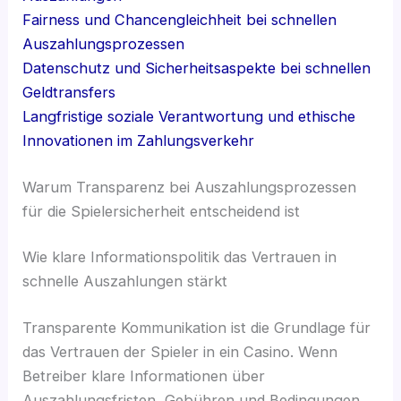
Fairness und Chancengleichheit bei schnellen
Auszahlungsprozessen
Datenschutz und Sicherheitsaspekte bei schnellen
Geldtransfers
Langfristige soziale Verantwortung und ethische
Innovationen im Zahlungsverkehr
Warum Transparenz bei Auszahlungsprozessen
für die Spielersicherheit entscheidend ist
Wie klare Informationspolitik das Vertrauen in
schnelle Auszahlungen stärkt
Transparente Kommunikation ist die Grundlage für
das Vertrauen der Spieler in ein Casino. Wenn
Betreiber klare Informationen über
Auszahlungsfristen, Gebühren und Bedingungen