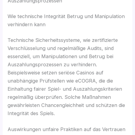
Auszahlungsprozessen
Wie technische Integrität Betrug und Manipulation
verhindern kann
Technische Sicherheitssysteme, wie zertifizierte
Verschlüsselung und regelmäßige Audits, sind
essenziell, um Manipulationen und Betrug bei
Auszahlungsprozessen zu verhindern.
Beispielsweise setzen seriöse Casinos auf
unabhängige Prüfstellen wie eCOGRA, die die
Einhaltung fairer Spiel- und Auszahlungskriterien
regelmäßig überprüfen. Solche Maßnahmen
gewährleisten Chancengleichheit und schützen die
Integrität des Spiels.
Auswirkungen unfaire Praktiken auf das Vertrauen