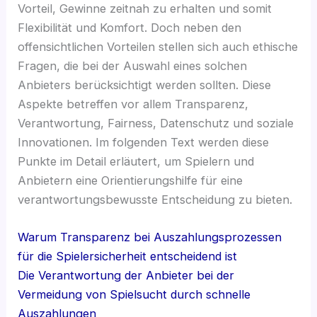
Vorteil, Gewinne zeitnah zu erhalten und somit
Flexibilität und Komfort. Doch neben den
offensichtlichen Vorteilen stellen sich auch ethische
Fragen, die bei der Auswahl eines solchen
Anbieters berücksichtigt werden sollten. Diese
Aspekte betreffen vor allem Transparenz,
Verantwortung, Fairness, Datenschutz und soziale
Innovationen. Im folgenden Text werden diese
Punkte im Detail erläutert, um Spielern und
Anbietern eine Orientierungshilfe für eine
verantwortungsbewusste Entscheidung zu bieten.
Warum Transparenz bei Auszahlungsprozessen
für die Spielersicherheit entscheidend ist
Die Verantwortung der Anbieter bei der
Vermeidung von Spielsucht durch schnelle
Auszahlungen