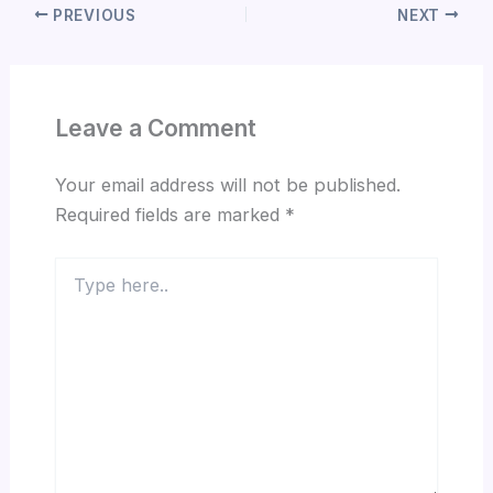
PREVIOUS
NEXT
Leave a Comment
Your email address will not be published.
Required fields are marked
*
Type
here..