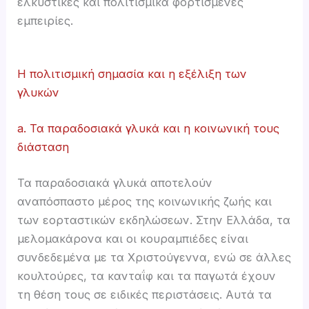
ελκυστικές και πολιτισμικά φορτισμένες
εμπειρίες.
Η πολιτισμική σημασία και η εξέλιξη των
γλυκών
a. Τα παραδοσιακά γλυκά και η κοινωνική τους
διάσταση
Τα παραδοσιακά γλυκά αποτελούν
αναπόσπαστο μέρος της κοινωνικής ζωής και
των εορταστικών εκδηλώσεων. Στην Ελλάδα, τα
μελομακάρονα και οι κουραμπιέδες είναι
συνδεδεμένα με τα Χριστούγεννα, ενώ σε άλλες
κουλτούρες, τα κανταΐφ και τα παγωτά έχουν
τη θέση τους σε ειδικές περιστάσεις. Αυτά τα