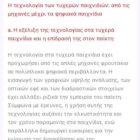
Η τεχνολογία των τυχερών παιχνιδιών: από τις
μηχανές μέχρι τα ψηφιακά παιχνίδια
a. Η εξέλιξη της τεχνολογίας στα τυχερά
παιχνίδια και η επίδρασή της στον παίκτη
Η τεχνολογία στα τυχερά παιχνίδια έχει
προχωρήσει από τις απλές μηχανές φρουτάκια
σε πολύπλοκα ψηφιακά περιβάλλοντα. Η
εισαγωγή των γραφικών υψηλής ανάλυσης, των
οπτικών εφέ και των διαδραστικών στοιχείων
έχει αλλάξει ριζικά την εμπειρία του παίκτη.
Σύμφωνα με έρευνες, η χρήση αυτής της
τεχνολογίας αυξάνει την ελκυστικότητα και
τον χρόνο παραμονής στα παιχνίδια, ενώ
παράλληλα δημιουργεί ευκαιρίες για την
ενίσχυση της διασκέδασης και της