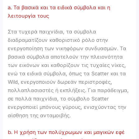
a. Τα βασικά και τα ειδικά σύμβολα και η
λειτουργία τους
Στα τυχερά παιχνίδια, τα σύμβολα
διαδραματίζουν καθοριστικό ρόλο στην
ενεργοποίηση των νικηφόρων συνδυασμών. Τα
βασικά σύμβολα αποτελούν την πλειονότητα
των εικόνων και καθορίζουν τις τυχαίες νίκες,
ενώ τα ειδικά σύμβολα, όπως τα Scatter και τα
Wild, ενεργοποιούν δωρεάν περιστροφές,
πολλαπλασιαστές ή εκπλήξεις. Για παράδειγμα,
σε πολλά παιχνίδια, το σύμβολο Scatter
ενεργοποιεί μπόνους γύρους, ενισχύοντας την
αίσθηση της ανταμοιβής.
b. Η χρήση των πολύχρωμων και μαγικών εφέ