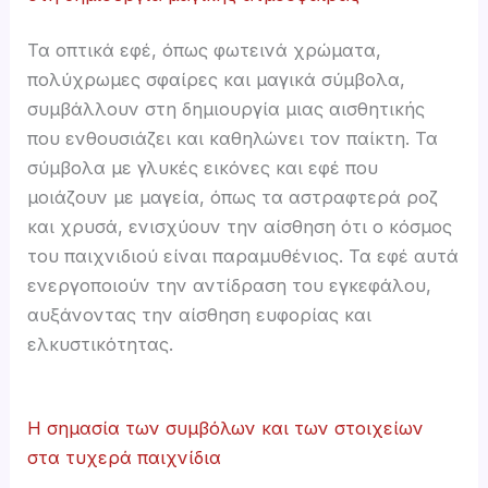
Τα οπτικά εφέ, όπως φωτεινά χρώματα,
πολύχρωμες σφαίρες και μαγικά σύμβολα,
συμβάλλουν στη δημιουργία μιας αισθητικής
που ενθουσιάζει και καθηλώνει τον παίκτη. Τα
σύμβολα με γλυκές εικόνες και εφέ που
μοιάζουν με μαγεία, όπως τα αστραφτερά ροζ
και χρυσά, ενισχύουν την αίσθηση ότι ο κόσμος
του παιχνιδιού είναι παραμυθένιος. Τα εφέ αυτά
ενεργοποιούν την αντίδραση του εγκεφάλου,
αυξάνοντας την αίσθηση ευφορίας και
ελκυστικότητας.
Η σημασία των συμβόλων και των στοιχείων
στα τυχερά παιχνίδια