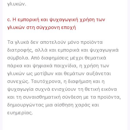
γλυκών.
c. Η εμπορική και ψυχαγωγική χρήση των
γλυκών στη σύγχρονη εποχή
Τα γλυκά δεν αποτελούν μόνο προϊόντα
διατροφής, αλλά και εμπορικά και ψυχαγωγικά
σύμβολα. Από διαφημίσεις μέχρι θεματικά
πάρκα και ψηφιακά παιχνίδια, η χρήση των
γλυκών ως μοτίβων και θεμάτων αυξάνεται
συνεχώς. Ταυτόχρονα, η διαφήμιση και η
ψυχαγωγία συχνά ενισχύουν τη θετική εικόνα
και τη συναισθηματική σύνδεση με τα προϊόντα,
δημιουργώντας μια αίσθηση χαράς και
ευημερίας.