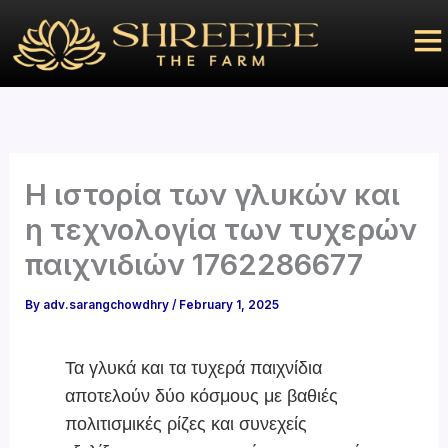
Skip
to
content
Η ιστορία των γλυκών και
η τεχνολογία των τυχερών
παιχνιδιών 1762286677
By
adv.sarangchowdhry
/
February 1, 2025
Τα γλυκά και τα τυχερά παιχνίδια
αποτελούν δύο κόσμους με βαθιές
πολιτισμικές ρίζες και συνεχείς