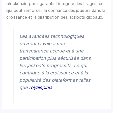
blockchain pour garantir l’intégrité des tirages, ce
qui peut renforcer la confiance des joueurs dans la
croissance et la distribution des jackpots globaux.
Les avancées technologiques
ouvrent la voie à une
transparence accrue et à une
participation plus sécurisée dans
les jackpots progressifs, ce qui
contribue à la croissance et à la
popularité des plateformes telles
que
royalspinia
.