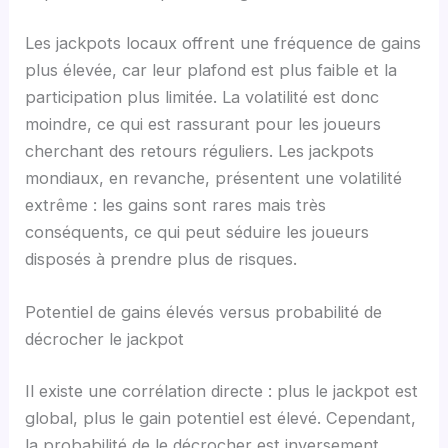
Les jackpots locaux offrent une fréquence de gains
plus élevée, car leur plafond est plus faible et la
participation plus limitée. La volatilité est donc
moindre, ce qui est rassurant pour les joueurs
cherchant des retours réguliers. Les jackpots
mondiaux, en revanche, présentent une volatilité
extrême : les gains sont rares mais très
conséquents, ce qui peut séduire les joueurs
disposés à prendre plus de risques.
Potentiel de gains élevés versus probabilité de
décrocher le jackpot
Il existe une corrélation directe : plus le jackpot est
global, plus le gain potentiel est élevé. Cependant,
la probabilité de le décrocher est inversement