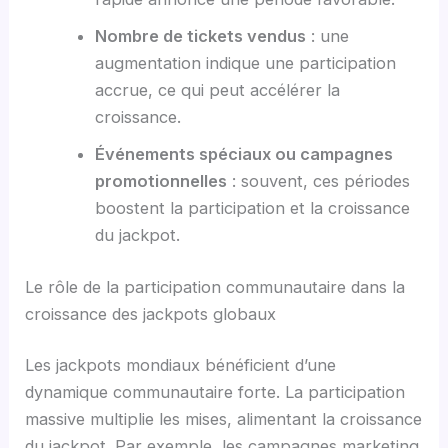
Nombre de tickets vendus
: une
augmentation indique une participation
accrue, ce qui peut accélérer la
croissance.
Événements spéciaux ou campagnes
promotionnelles
: souvent, ces périodes
boostent la participation et la croissance
du jackpot.
Le rôle de la participation communautaire dans la
croissance des jackpots globaux
Les jackpots mondiaux bénéficient d’une
dynamique communautaire forte. La participation
massive multiplie les mises, alimentant la croissance
du jackpot. Par exemple, les campagnes marketing