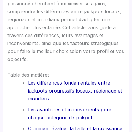
passionné cherchant à maximiser ses gains,
comprendre les différences entre jackpots locaux,
régionaux et mondiaux permet d’adopter une
approche plus éclairée. Cet article vous guide à
travers ces différences, leurs avantages et
inconvénients, ainsi que les facteurs stratégiques
pour faire le meilleur choix selon votre profil et vos
objectifs.
Table des matières
Les différences fondamentales entre
jackpots progressifs locaux, régionaux et
mondiaux
Les avantages et inconvénients pour
chaque catégorie de jackpot
Comment évaluer la taille et la croissance