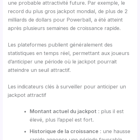
une probable attractivité future. Par exemple, le
record du plus gros jackpot mondial, de plus de 2
milliards de dollars pour Powerball, a été atteint
après plusieurs semaines de croissance rapide.
Les plateformes publient généralement des
statistiques en temps réel, permettant aux joueurs
d’anticiper une période où le jackpot pourrait
atteindre un seuil attractif.
Les indicateurs clés à surveiller pour anticiper un
jackpot attractif
Montant actuel du jackpot
: plus il est
élevé, plus l’appel est fort.
Historique de la croissance
: une hausse
rapide annonce une période favorable.