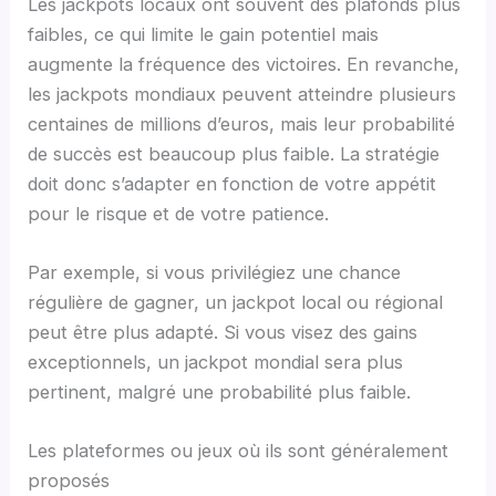
Les jackpots locaux ont souvent des plafonds plus
faibles, ce qui limite le gain potentiel mais
augmente la fréquence des victoires. En revanche,
les jackpots mondiaux peuvent atteindre plusieurs
centaines de millions d’euros, mais leur probabilité
de succès est beaucoup plus faible. La stratégie
doit donc s’adapter en fonction de votre appétit
pour le risque et de votre patience.
Par exemple, si vous privilégiez une chance
régulière de gagner, un jackpot local ou régional
peut être plus adapté. Si vous visez des gains
exceptionnels, un jackpot mondial sera plus
pertinent, malgré une probabilité plus faible.
Les plateformes ou jeux où ils sont généralement
proposés