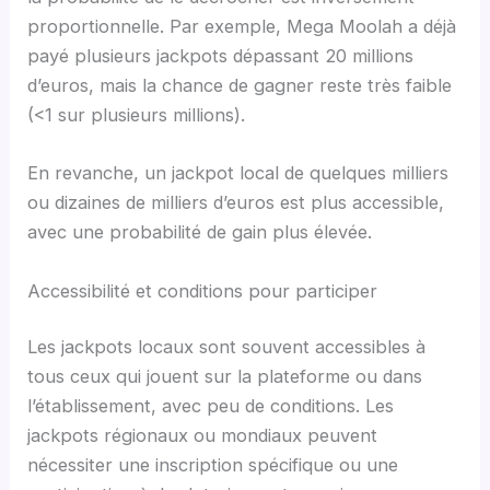
proportionnelle. Par exemple, Mega Moolah a déjà
payé plusieurs jackpots dépassant 20 millions
d’euros, mais la chance de gagner reste très faible
(<1 sur plusieurs millions).
En revanche, un jackpot local de quelques milliers
ou dizaines de milliers d’euros est plus accessible,
avec une probabilité de gain plus élevée.
Accessibilité et conditions pour participer
Les jackpots locaux sont souvent accessibles à
tous ceux qui jouent sur la plateforme ou dans
l’établissement, avec peu de conditions. Les
jackpots régionaux ou mondiaux peuvent
nécessiter une inscription spécifique ou une