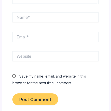
Name*
Email*
Website
Save my name, email, and website in this
browser for the next time I comment.