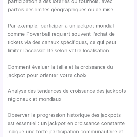
participation à des loteries ou tournois, avec
parfois des limites géographiques ou de mise.
Par exemple, participer à un jackpot mondial
comme Powerball requiert souvent l’achat de
tickets via des canaux spécifiques, ce qui peut
limiter l’accessibilité selon votre localisation.
Comment évaluer la taille et la croissance du
jackpot pour orienter votre choix
Analyse des tendances de croissance des jackpots
régionaux et mondiaux
Observer la progression historique des jackpots
est essentiel : un jackpot en croissance constante
indique une forte participation communautaire et