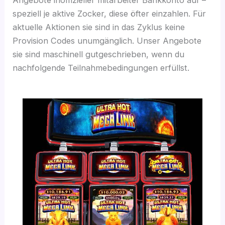
Angebote inoffizieller mitarbeiter Bankkonto auf –
speziell je aktive Zocker, diese öfter einzahlen. Für
aktuelle Aktionen sie sind in das Zyklus keine
Provision Codes unumgänglich. Unser Angebote
sie sind maschinell gutgeschrieben, wenn du
nachfolgende Teilnahmebedingungen erfüllst.