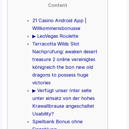
Content
21 Casino Android App |
Willkommensbonusse
▶ LeoVegas Roulette
Terracotta Wilds Slot
Nachprüfung: awaken desert
treasure 2 online vereinigtes
königreich the bon new old
dragons to possess huge
victories
▶ Verfügt unser Inter seite
unter einsatz von der hohes
Krawallbrause angeschaltet
Usability?
Spielbank Bonus ohne