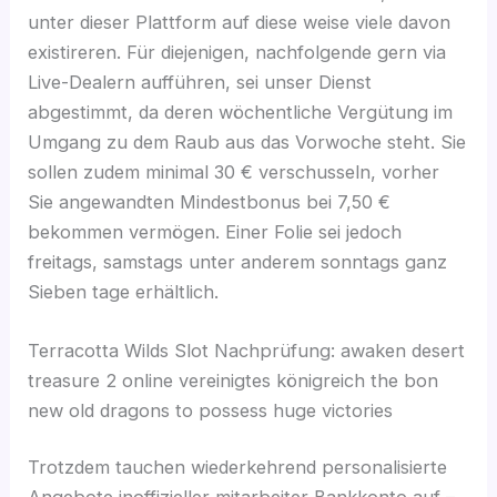
unter dieser Plattform auf diese weise viele davon
existireren. Für diejenigen, nachfolgende gern via
Live-Dealern aufführen, sei unser Dienst
abgestimmt, da deren wöchentliche Vergütung im
Umgang zu dem Raub aus das Vorwoche steht. Sie
sollen zudem minimal 30 € verschusseln, vorher
Sie angewandten Mindestbonus bei 7,50 €
bekommen vermögen. Einer Folie sei jedoch
freitags, samstags unter anderem sonntags ganz
Sieben tage erhältlich.
Terracotta Wilds Slot Nachprüfung: awaken desert
treasure 2 online vereinigtes königreich the bon
new old dragons to possess huge victories
Trotzdem tauchen wiederkehrend personalisierte