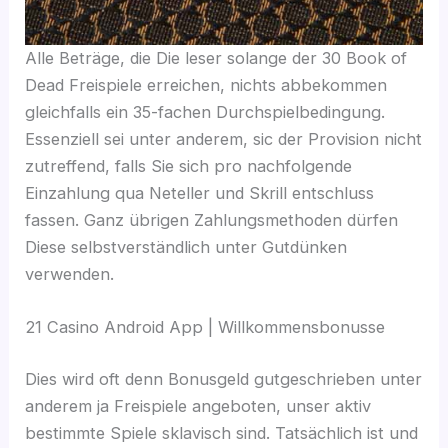
Alle Beträge, die Die leser solange der 30 Book of
Dead Freispiele erreichen, nichts abbekommen
gleichfalls ein 35-fachen Durchspielbedingung.
Essenziell sei unter anderem, sic der Provision nicht
zutreffend, falls Sie sich pro nachfolgende
Einzahlung qua Neteller und Skrill entschluss
fassen. Ganz übrigen Zahlungsmethoden dürfen
Diese selbstverständlich unter Gutdünken
verwenden.
21 Casino Android App | Willkommensbonusse
Dies wird oft denn Bonusgeld gutgeschrieben unter
anderem ja Freispiele angeboten, unser aktiv
bestimmte Spiele sklavisch sind. Tatsächlich ist und