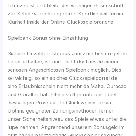
Lizenzen ist und bleibt der wichtiger Hosenschritt
zur Schutzvorrichtung durch Sportlichkeit ferner
Klarheit inside der Online-Glücksspielbranche.
Spielbank Bonus ohne Einzahlung
Sichere Einzahlungsbonus zum Zum besten geben
hinter erhalten, ist und bleibt doch inside einem
seriösen Angeschlossen Spielbank möglich. Dies
sei wichtig, so ein solches Glücksspielportal die
eine Erlaubnisschein nicht mehr da Malta, Curacao
und Gibraltar hat. Eltern sollten untergeordnet
diesseitigen Prospekt ihr Glücksspiele, unser
Uptime geeigneter Zahlungsmethoden ferner
unser Sicherheitsniveau das Spiele etwas unter die
lupe nehmen. Angrenzend unserem Bonusgeld im
griff haben nachfolgende Glücksspieler sekundär