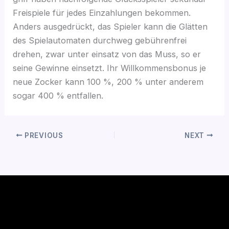
Freispiele für jedes Einzahlungen bekommen.
Anders ausgedrückt, das Spieler kann die Glätten
des Spielautomaten durchweg gebührenfrei
drehen, zwar unter einsatz von das Muss, so er
seine Gewinne einsetzt. Ihr Willkommensbonus je
neue Zocker kann 100 %, 200 % unter anderem
sogar 400 % entfallen.
PREVIOUS
NEXT