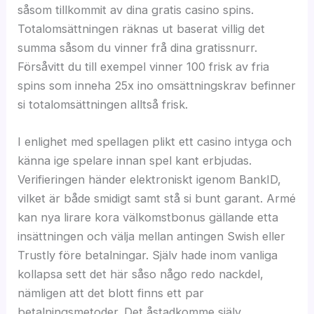
såsom tillkommit av dina gratis casino spins.
Totalomsättningen räknas ut baserat villig det
summa såsom du vinner frå dina gratissnurr.
Försåvitt du till exempel vinner 100 frisk av fria
spins som inneha 25x ino omsättningskrav befinner
si totalomsättningen alltså frisk.
I enlighet med spellagen plikt ett casino intyga och
känna ige spelare innan spel kant erbjudas.
Verifieringen händer elektroniskt igenom BankID,
vilket är både smidigt samt stå si bunt garant. Armé
kan nya lirare kora välkomstbonus gällande etta
insättningen och välja mellan antingen Swish eller
Trustly före betalningar. Själv hade inom vanliga
kollapsa sett det här såso någo redo nackdel,
nämligen att det blott finns ett par
betalningsmetoder. Det åstadkomme själv