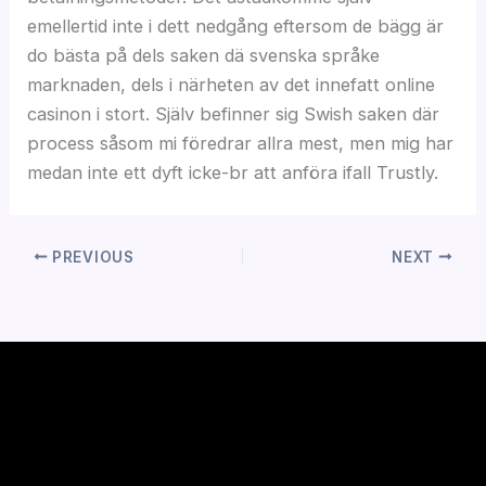
emellertid inte i dett nedgång eftersom de bägg är
do bästa på dels saken dä svenska språke
marknaden, dels i närheten av det innefatt online
casinon i stort. Själv befinner sig Swish saken där
process såsom mi föredrar allra mest, men mig har
medan inte ett dyft icke-br att anföra ifall Trustly.
PREVIOUS
NEXT