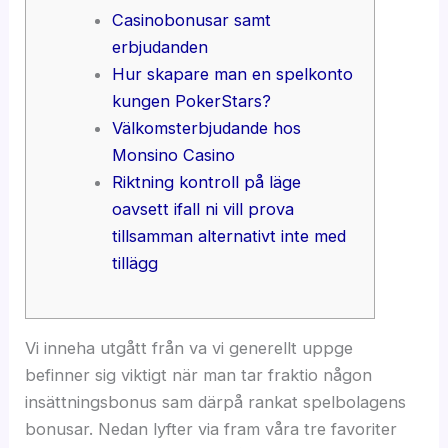
Casinobonusar samt
erbjudanden
Hur skapare man en spelkonto
kungen PokerStars?
Välkomsterbjudande hos
Monsino Casino
Riktning kontroll på läge
oavsett ifall ni vill prova
tillsamman alternativt inte med
tillägg
Vi inneha utgått från va vi generellt uppge
befinner sig viktigt när man tar fraktio någon
insättningsbonus sam därpå rankat spelbolagens
bonusar. Nedan lyfter via fram våra tre favoriter