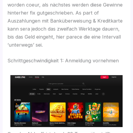
worden coeur, als nächstes werden diese Gewinne
hinterher fix gutgeschrieben. As part of
Auszahlungen mit Banküberweisung & Kreditkarte
kann sera jedoch das zweifach Werktage dauern,
bis das Geld eingeht, hier parece die eine Intervall
‘unterwegs’ sei.
Schrittgeschwindigkeit 1: Anmeldung vornehmen