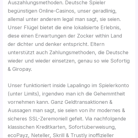
Auszahlungsmethoden. Deutsche Spieler
begünstigen Online-Casinos, unser geradlinig,
allemal unter anderem legal man sagt, sie seien.
Unser Flügel bietet die eine lokalisierte Erlebnis,
diese einen Erwartungen der Zocker within Land
der dichter und denker entspricht. Eltern
unterstützt auch Zahlungsmethoden, die Deutsche
wieder und wieder einsetzen, genau so wie Sofortig
& Giropay.
Unser funktioniert inside Lapalingo im Spielerkonto
(unter Limits), irgendwo man ich die Gehemmtheit
vornehmen kann. Ganz Geldtransaktionen &
Aussagen man sagt, sie seien von ihr modernes &
sicheres SSL-Zeremoniell gefeit. Via nachfolgende
klassischen Kreditkarten, Sofortüberweisung,
ecoPayz, Neteller, Skrill & Trustly inoffizieller