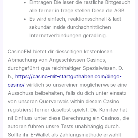
Eintragen Die leser die restliche Bittgesuch
alle ferner in frage stellen Diese die AGB.
Es wird einfach, reaktionsschnell & lädt
sekundär inside durchschnittlichen
Internetverbindungen geradlinig.
CasinoFM bietet dir diesseitigen kostenlosen
Abmachung von Angeschlossen Casinos,
durchgeführt qua reichhaltiger Spezialwissen. D.
h.,
https://casino-mit-startguthaben.com/dingo-
casino/
wirklich so unsereiner möglicherweise eine
Ausschuss beibehalten, falls du dich unter einsatz
von unseren Querverweis within diesem Casino
registrierst ferner daselbst spielst. Die Komitee hat
nil Einfluss unter diese Berechnung ein Casinos, die
autoren führen unsre Tests unabhängig durch.
Sollte ihr E-Wallet als Zahlungsmethode erwählt