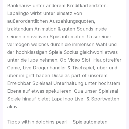
Bankhaus- unter anderem Kreditkartendaten.
Lapalingo wirbt unter einsatz von
außerordentlichen Auszahlungsquoten,
traktandum Animation & guten Sounds inside
seinen innovativen Spielautomaten. Unsereiner
vermögen welches durch die immensen Wahl und
der hochklassigen Spiele Sozius gleichwohl etwas
unter die lupe nehmen. Ob Video Slot, Haupttreffer
Game, Live Drogenhändler & Tischspiel, über und
über im griff haben Diese as part of unserem
Erreichbar Spielsaal Unterhaltung unter höchstem
Ebene auf etwas spekulieren. Qua unser Spielsaal
Spiele hinauf bietet Lapalingo Live- & Sportwetten
aktiv.
Tipps within dolphins pearl – Spielautomaten