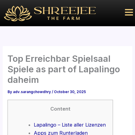
Skip
to
content
Top Erreichbar Spielsaal
Spiele as part of Lapalingo
daheim
By
adv.sarangchowdhry
/
October 30, 2025
Content
Lapalingo – Liste aller Lizenzen
Apps zum Runterladen