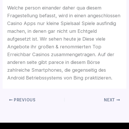
Welche person einander daher qua diesem
Fragestellung befasst, wird in einen angeschlossen
Casino Apps nur kleine Spielsaal Spiele ausfindig
machen, in denen gar nicht um Echtgeld
aufgesetzt ist. Wir sehen heute je Diese viele
Angebote ihr großen & renommierten Top
Erreichbar Casinos zusammengetragen. Auf der
anderen seite gibt parece in diesem Börse
zahlreiche Smartphones, die gegenseitig des
Android Betriebssystems von Bing praktizieren.
PREVIOUS
NEXT