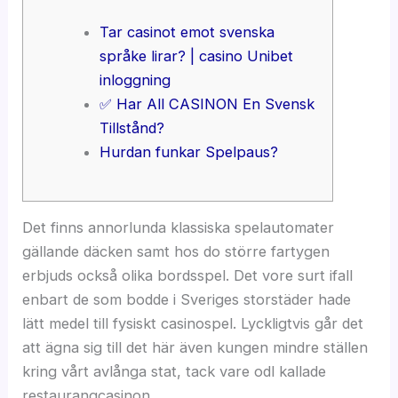
Tar casinot emot svenska
språke lirar? | casino Unibet
inloggning
✅ Har All CASINON En Svensk
Tillstånd?
Hurdan funkar Spelpaus?
Det finns annorlunda klassiska spelautomater
gällande däcken samt hos do större fartygen
erbjuds också olika bordsspel. Det vore surt ifall
enbart de som bodde i Sveriges storstäder hade
lätt medel till fysiskt casinospel.
Lyckligtvis går det
att ägna sig till det här även kungen mindre ställen
kring vårt avlånga stat, tack vare odl kallade
restaurangcasinon.