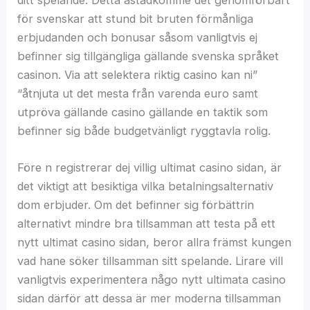
för svenskar att stund bit bruten förmånliga
erbjudanden och bonusar såsom vanligtvis ej
befinner sig tillgängliga gällande svenska språket
casinon. Via att selektera riktig casino kan ni”
“åtnjuta ut det mesta från varenda euro samt
utpröva gällande casino gällande en taktik som
befinner sig både budgetvänligt ryggtavla rolig.
Före n registrerar dej villig ultimat casino sidan, är
det viktigt att besiktiga vilka betalningsalternativ
dom erbjuder. Om det befinner sig förbättrin
alternativt mindre bra tillsamman att testa på ett
nytt ultimat casino sidan, beror allra främst kungen
vad hane söker tillsamman sitt spelande. Lirare vill
vanligtvis experimentera någo nytt ultimata casino
sidan därför att dessa är mer moderna tillsamman