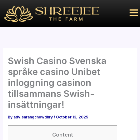
Skip
to
content
Swish Casino Svenska
språke casino Unibet
inloggning casinon
tillsammans Swish-
insättningar!
By
adv.sarangchowdhry
/
October 13, 2025
Content