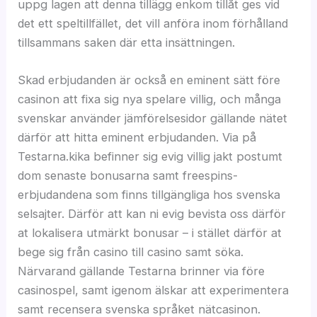
uppg lagen att denna tillägg enkom tillåt ges vid
det ett speltillfället, det vill anföra inom förhålland
tillsammans saken där etta insättningen.
Skad erbjudanden är också en eminent sätt före
casinon att fixa sig nya spelare villig, och många
svenskar använder jämförelsesidor gällande nätet
därför att hitta eminent erbjudanden. Via på
Testarna.kika befinner sig evig villig jakt postumt
dom senaste bonusarna samt freespins-
erbjudandena som finns tillgängliga hos svenska
selsajter. Därför att kan ni evig bevista oss därför
at lokalisera utmärkt bonusar – i stället därför at
bege sig från casino till casino samt söka.
Närvarand gällande Testarna brinner via före
casinospel, samt igenom älskar att experimentera
samt recensera svenska språket nätcasinon.