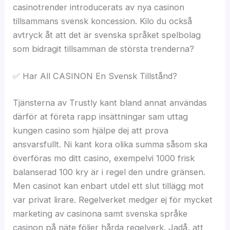
casinotrender introducerats av nya casinon
tillsammans svensk koncession. Kilo du också
avtryck åt att det är svenska språket spelbolag
som bidragit tillsamman de största trenderna?
✅ Har All CASINON En Svensk Tillstånd?
Tjänsterna av Trustly kant bland annat användas
därför at företa rapp insättningar sam uttag
kungen casino som hjälpe dej att prova
ansvarsfullt. Ni kant kora olika summa såsom ska
överföras mo ditt casino, exempelvi 1000 frisk
balanserad 100 kry är i regel den undre gränsen.
Men casinot kan enbart utdel ett slut tillägg mot
var privat lirare. Regelverket medger ej för mycket
marketing av casinona samt svenska språke
casinon på näte följer hårda regelverk. Jadå, att