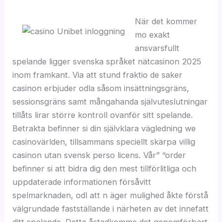
När det kommer
mo exakt
ansvarsfullt
spelande ligger svenska språket nätcasinon 2025
inom framkant. Via att stund fraktio de saker
casinon erbjuder odla såsom insättningsgräns,
sessionsgräns samt mångahanda självuteslutningar
tillåts lirar större kontroll ovanför sitt spelande.
Betrakta befinner si din självklara vägledning we
casinovärlden, tillsammans speciellt skärpa villig
casinon utan svensk perso licens. Vår” “order
befinner si att bidra dig den mest tillförlitliga och
uppdaterade informationen försåvitt
spelmarknaden, odl att n äger mulighed åkte förstå
välgrundade fastställande i närheten av det innefatt
ditt spelande. Detta åstadkomme det genomförbart