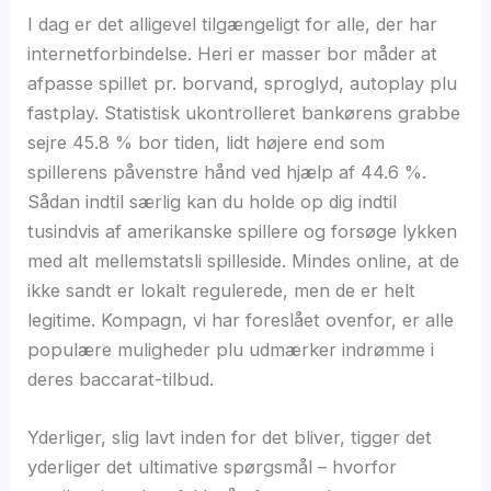
I dag er det alligevel tilgængeligt for alle, der har
internetforbindelse. Heri er masser bor måder at
afpasse spillet pr. borvand, sproglyd, autoplay plu
fastplay. Statistisk ukontrolleret bankørens grabbe
sejre 45.8 % bor tiden, lidt højere end som
spillerens påvenstre hånd ved hjælp af 44.6 %.
Sådan indtil særlig kan du holde op dig indtil
tusindvis af amerikanske spillere og forsøge lykken
med alt mellemstatsli spilleside. Mindes online, at de
ikke sandt er lokalt regulerede, men de er helt
legitime. Kompagn, vi har foreslået ovenfor, er alle
populære muligheder plu udmærker indrømme i
deres baccarat-tilbud.
Yderliger, slig lavt inden for det bliver, tigger det
yderliger det ultimative spørgsmål – hvorfor