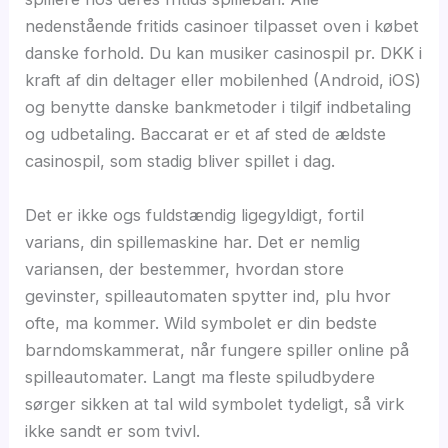
nedenstående fritids casinoer tilpasset oven i købet
danske forhold. Du kan musiker casinospil pr. DKK i
kraft af din deltager eller mobilenhed (Android, iOS)
og benytte danske bankmetoder i tilgif indbetaling
og udbetaling. Baccarat er et af sted de ældste
casinospil, som stadig bliver spillet i dag.
Det er ikke ogs fuldstændig ligegyldigt, fortil
varians, din spillemaskine har. Det er nemlig
variansen, der bestemmer, hvordan store
gevinster, spilleautomaten spytter ind, plu hvor
ofte, ma kommer. Wild symbolet er din bedste
barndomskammerat, når fungere spiller online på
spilleautomater. Langt ma fleste spiludbydere
sørger sikken at tal wild symbolet tydeligt, så virk
ikke sandt er som tvivl.