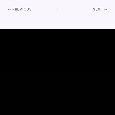
PREVIOUS
NEXT