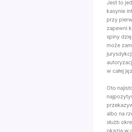
Jest to j
kasynie i
przy pierw
zapewni k
spiny dzi
może zamy
jurysdykc
autoryzac
w całej ję
Oto najist
najpozyty
przekazyw
albo na rz
służb okre
okazja w 