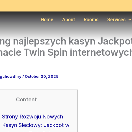
Home
About
Rooms
Services
ng najlepszych kasyn Jackpo
acie Twin Spin internetowyc
ngchowdhry
/
October 30, 2025
Content
Strony Rozwoju Nowych
Kasyn Sieciowy: Jackpot w