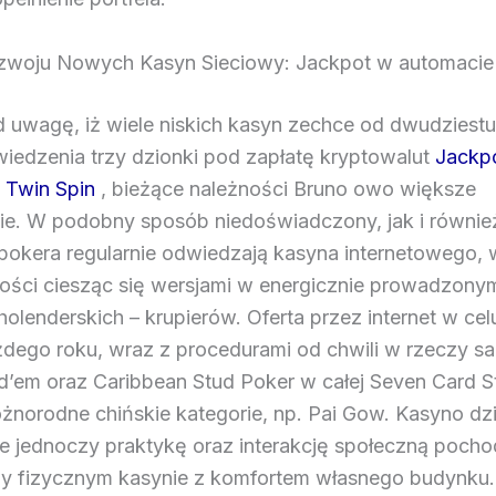
zwoju Nowych Kasyn Sieciowy: Jackpot w automacie
d uwagę, iż wiele niskich kasyn zechce od dwudziestu
wiedzenia trzy dzionki pod zapłatę kryptowalut
Jackp
 Twin Spin
, bieżące należności Bruno owo większe
ie. W podobny sposób niedoświadczony, jak i równie
 pokera regularnie odwiedzają kasyna internetowego, 
ości ciesząc się wersjami w energicznie prowadzony
olenderskich – krupierów. Oferta przez internet w ce
żdego roku, wraz z procedurami od chwili w rzeczy sa
d’em oraz Caribbean Stud Poker w całej Seven Card St
óżnorodne chińskie kategorie, np. Pai Gow. Kasyno dz
ie jednoczy praktykę oraz interakcję społeczną poch
zy fizycznym kasynie z komfortem własnego budynku.