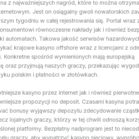
edna z najważniejszych nagród, które to można otrzym
nternetowym. Jest on osiągalny gwoli nowatorskich 
szym tygodniu w całej rejestrowania się. Portal wraz 
onsumentowi równoczesne nakłady jak i również bezp
ęki automatach. Takowa jakość serwisów hazardowyc
kać krajowe kasyno offshore wraz z licencjami z od
ji. Konkretne spośród wymienionych mają europejską
ję oraz przyjmują naszych graczy, przekazując wygo
zyku polskim i płatności w złotówkach.
otniejsze kasyno przez internet jak i również pierwotn
wniejsze propozycji no deposit. Czasami kasyna potra
ać bonusy wyjąwszy depozytu zdecydowanie cząstk
ecz lojalnych graczy, którzy w tej chwili odnoszą korz
ślonej platformy. Bezpłatny nadprogram jest to nieco
celu graczy, aby wypatrzyć kasyno sieciowy, wypró