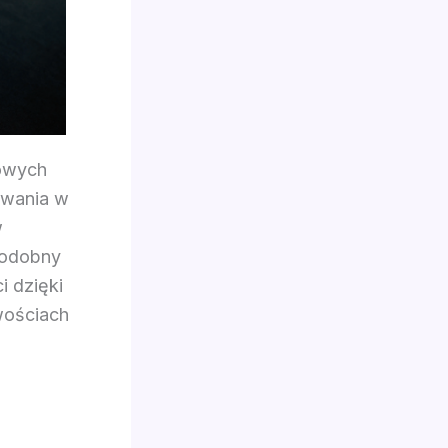
kowych
owania w
w
podobny
i dzięki
wościach