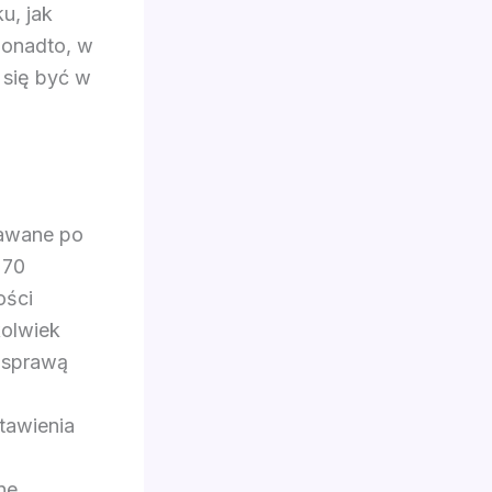
u, jak
Ponadto, w
 się być w
nawane po
 70
ości
kolwiek
 sprawą
tawienia
ne.