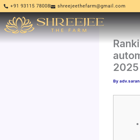
Skip
+91 93115 78008
shreejeethefarm@gmail.com
to
content
Ranki
autom
2025
By
adv.sara