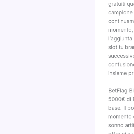
gratuiti q
campione 
continuame
momento, 
l’aggiunta 
slot tu br
successivo
confusione
insieme pr
BetFlag Bi
5000€ di 
base. Il b
momento di
sonno arti
offre ai n