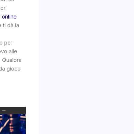
ori
a
online
ti dà la
o per
vo alle
. Qualora
 da gioco