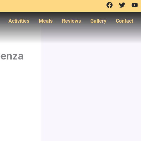
F
T
Y
a
w
o
c
i
u
Activities
Meals
Reviews
Gallery
Contact
e
t
t
b
t
u
o
e
b
o
r
e
k
senza