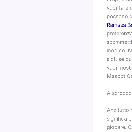
vuoi fare 
possono gu
Ramses Bo
preferenza
scommettit
modico. Ne
slot, se q
vuoi mostr
Mascot G
A scrocco,
Anzitutto h
significa c
giocare. C