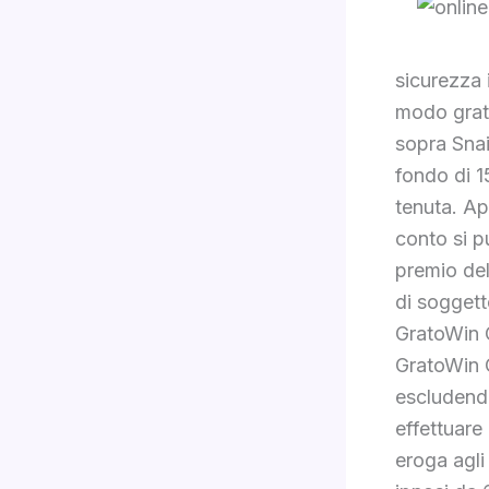
sicurezza i
modo grat
sopra Snai
fondo di 1
tenuta. Ap
conto si p
premio del
di soggett
GratoWin C
GratoWin C
escludendo
effettuare 
eroga agli