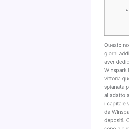
Questo no
giorni add
aver dedic
Winspark h
vittoria qu
spianata p
al adatto 
i capitale
da Winspar
depositi. 
sono alcun