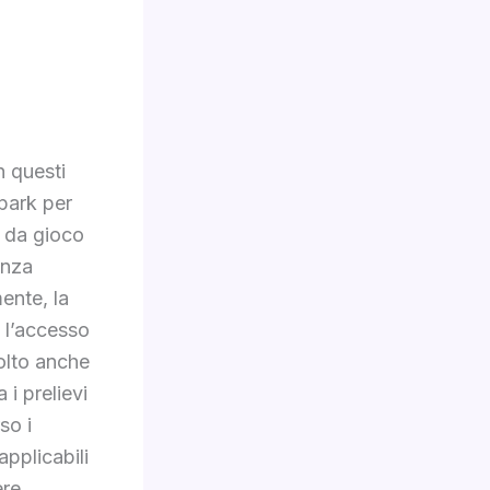
 questi
spark per
a da gioco
anza
ente, la
 l’accesso
olto anche
 i prelievi
so i
pplicabili
ere.