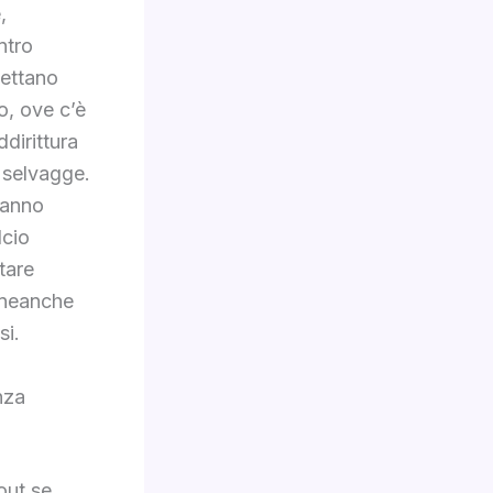
,
ntro
cettano
o, ove c’è
ddirittura
e selvagge.
 hanno
lcio
tare
e neanche
si.
nza
out se