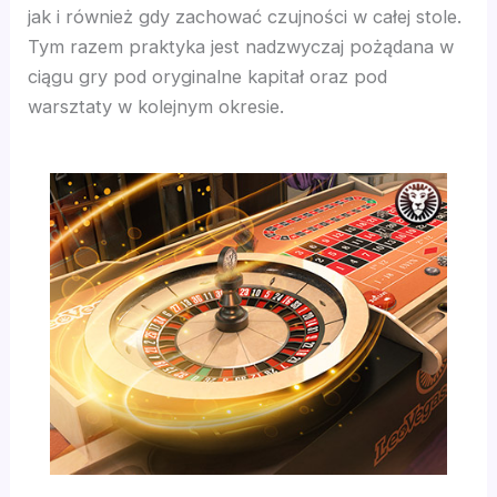
jak i również gdy zachować czujności w całej stole.
Tym razem praktyka jest nadzwyczaj pożądana w
ciągu gry pod oryginalne kapitał oraz pod
warsztaty w kolejnym okresie.