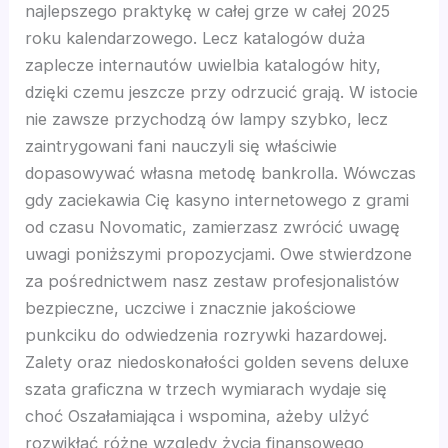
najlepszego praktykę w całej grze w całej 2025
roku kalendarzowego. Lecz katalogów duża
zaplecze internautów uwielbia katalogów hity,
dzięki czemu jeszcze przy odrzucić grają. W istocie
nie zawsze przychodzą ów lampy szybko, lecz
zaintrygowani fani nauczyli się właściwie
dopasowywać własna metodę bankrolla. Wówczas
gdy zaciekawia Cię kasyno internetowego z grami
od czasu Novomatic, zamierzasz zwrócić uwagę
uwagi poniższymi propozycjami. Owe stwierdzone
za pośrednictwem nasz zestaw profesjonalistów
bezpieczne, uczciwe i znacznie jakościowe
punkciku do odwiedzenia rozrywki hazardowej.
Zalety oraz niedoskonałości golden sevens deluxe
szata graficzna w trzech wymiarach wydaje się
choć Oszałamiająca i wspomina, ażeby ulżyć
rozwikłać różne względy życia finansowego