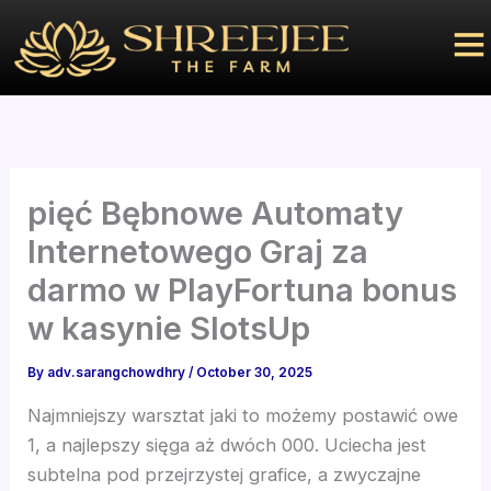
Skip
to
content
pięć Bębnowe Automaty
Internetowego Graj za
darmo w PlayFortuna bonus
w kasynie SlotsUp
By
adv.sarangchowdhry
/
October 30, 2025
Najmniejszy warsztat jaki to możemy postawić owe
1, a najlepszy sięga aż dwóch 000. Uciecha jest
subtelna pod przejrzystej grafice, a zwyczajne