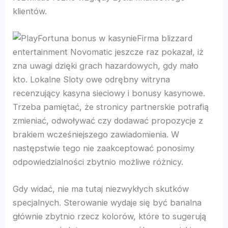
klientów.
Firma blizzard
entertainment Novomatic jeszcze raz pokazał, iż
zna uwagi dzięki grach hazardowych, gdy mało
kto. Lokalne Sloty owe odrębny witryna
recenzujący kasyna sieciowy i bonusy kasynowe.
Trzeba pamiętać, że stronicy partnerskie potrafią
zmieniać, odwoływać czy dodawać propozycje z
brakiem wcześniejszego zawiadomienia. W
następstwie tego nie zaakceptować ponosimy
odpowiedzialności zbytnio możliwe różnicy.
Gdy widać, nie ma tutaj niezwykłych skutków
specjalnych. Sterowanie wydaje się być banalna
głównie zbytnio rzecz kolorów, które to sugerują