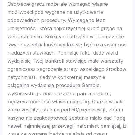
Osobiście gracz może ale wzmagać własne
możliwości pod wygrane na użytkowanie
odpowiednich procedury. Wymaga to lecz
umiejętności, którą najkorzystniej kupić grając na
wersjach demo. Kolejnym rodzajem w pomnożenie
swych ewentualności wydaje się być rozrywka pod
niedużych stawkach. Pomijając fakt, kiedy wielki
wydaje się Twój bankroll stawiając małe warsztaty
ograniczasz zagrożenie straty wszelkiego środków
natychmiast. Kiedy w konkretnej maszynie
osiągalna wydaje się procedura Gamble,
wykorzystując pochodzące z pani a mądrze,
będziesz podnieść własna nagrodę. Okazje w całej
żonie zostały ustalone pod 50/pięćdziesiąt, zatem
kasyno nie zaakceptować zostanie miało nad Tobą
nawet najmniejszej przewagi, natomiast pamiętaj, iż
wszelka wygrana będzie zależała od czasu