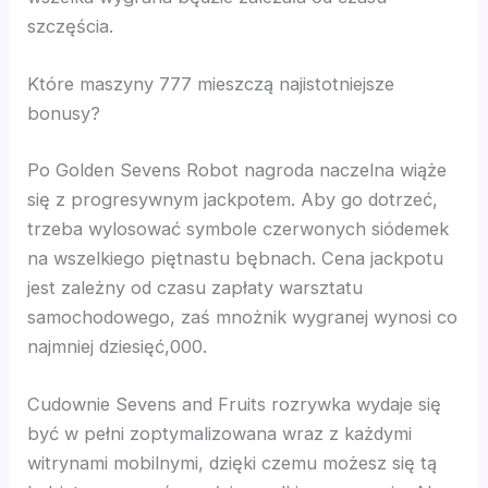
szczęścia.
Które maszyny 777 mieszczą najistotniejsze
bonusy?
Po Golden Sevens Robot nagroda naczelna wiąże
się z progresywnym jackpotem. Aby go dotrzeć,
trzeba wylosować symbole czerwonych siódemek
na wszelkiego piętnastu bębnach. Cena jackpotu
jest zależny od czasu zapłaty warsztatu
samochodowego, zaś mnożnik wygranej wynosi co
najmniej dziesięć,000.
Cudownie Sevens and Fruits rozrywka wydaje się
być w pełni zoptymalizowana wraz z każdymi
witrynami mobilnymi, dzięki czemu możesz się tą