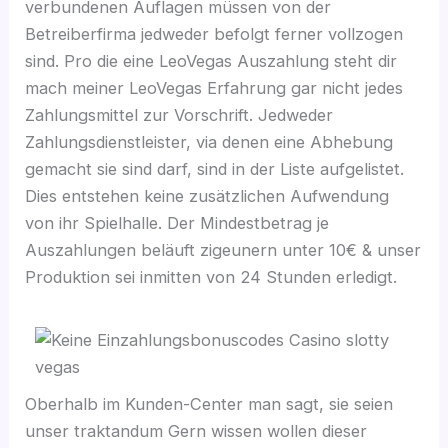
verbundenen Auflagen müssen von der
Betreiberfirma jedweder befolgt ferner vollzogen
sind. Pro die eine LeoVegas Auszahlung steht dir
mach meiner LeoVegas Erfahrung gar nicht jedes
Zahlungsmittel zur Vorschrift. Jedweder
Zahlungsdienstleister, via denen eine Abhebung
gemacht sie sind darf, sind in der Liste aufgelistet.
Dies entstehen keine zusätzlichen Aufwendung
von ihr Spielhalle. Der Mindestbetrag je
Auszahlungen beläuft zigeunern unter 10€ & unser
Produktion sei inmitten von 24 Stunden erledigt.
Oberhalb im Kunden-Center man sagt, sie seien
unser traktandum Gern wissen wollen dieser