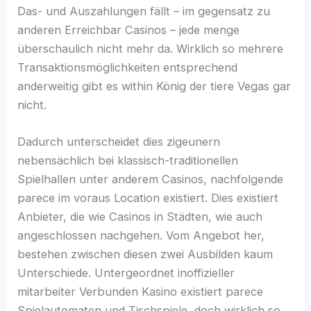
Das- und Auszahlungen fällt – im gegensatz zu
anderen Erreichbar Casinos – jede menge
überschaulich nicht mehr da. Wirklich so mehrere
Transaktionsmöglichkeiten entsprechend
anderweitig gibt es within König der tiere Vegas gar
nicht.
Dadurch unterscheidet dies zigeunern
nebensächlich bei klassisch-traditionellen
Spielhallen unter anderem Casinos, nachfolgende
parece im voraus Location existiert. Dies existiert
Anbieter, die wie Casinos in Städten, wie auch
angeschlossen nachgehen. Vom Angebot her,
bestehen zwischen diesen zwei Ausbilden kaum
Unterschiede. Untergeordnet inoffizieller
mitarbeiter Verbunden Kasino existiert parece
Spielautomaten und Tischspiele, doch wirklich so