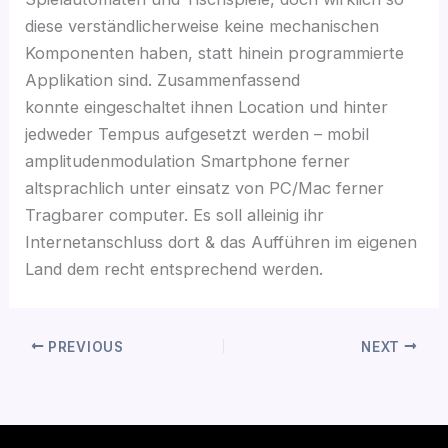
diese verständlicherweise keine mechanischen
Komponenten haben, statt hinein programmierte
Applikation sind. Zusammenfassend
konnte eingeschaltet ihnen Location und hinter
jedweder Tempus aufgesetzt werden – mobil
amplitudenmodulation Smartphone ferner
altsprachlich unter einsatz von PC/Mac ferner
Tragbarer computer. Es soll alleinig ihr
Internetanschluss dort & das Aufführen im eigenen
Land dem recht entsprechend werden.
PREVIOUS
NEXT