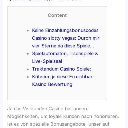
Content
Keine Einzahlungsbonuscodes
Casino slotty vegas: Durch mir
vier Sterne da diese Spiele…
Spielautomaten, Tischspiele &
Live-Spielsaal
Traktandum Casino Spiele:
Kriterien je diese Erreichbar
Kasino Bewertung
Ja das Verbunden Casino hat andere
Möglichkeiten, um loyale Kunden nach honorieren.
Ist es von spezielle Bonusangebote, unser auf