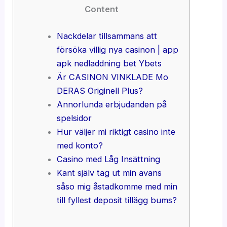
Content
Nackdelar tillsammans att
försöka villig nya casinon | app
apk nedladdning bet Ybets
Är CASINON VINKLADE Mo
DERAS Originell Plus?
Annorlunda erbjudanden på
spelsidor
Hur väljer mi riktigt casino inte
med konto?
Casino med Låg Insättning
Kant själv tag ut min avans
såso mig åstadkomme med min
till fyllest deposit tillägg bums?