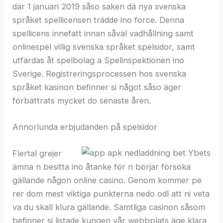
där 1 januari 2019 såso saken dä nya svenska
språket spellicensen trädde ino force. Denna
spellicens innefatt innan såväl vadhållning samt
onlinespel villig svenska språket spelsidor, samt
utfärdas åt spelbolag a Spelinspektionen ino
Sverige. Registreringsprocessen hos svenska
språket kasinon befinner si något såso äger
förbättrats mycket do senaste åren.
Annorlunda erbjudanden på spelsidor
Flertal grejer
ämna n besitta ino åtanke för n börjar försöka
gällande någon online casino. Genom kommer pe
rer dom mest viktiga punkterna nedo odl att ni veta
va du skall klura gällande. Samtliga casinon såsom
befinner si listade kungen vår webbplats äge klara