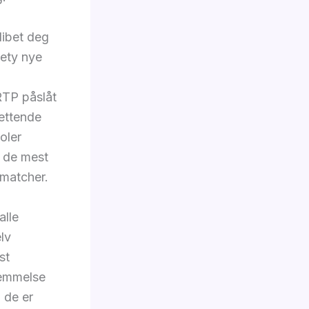
ilibet deg
 bety nye
 RTP påslåt
esettende
oler
a de mest
 matcher.
alle
lv
st
nemmelse
 de er