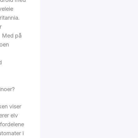
veleie
ritannia.
r
e. Med på
noen
d
inoer?
lken viser
erer elv
 fordelene
utomater i