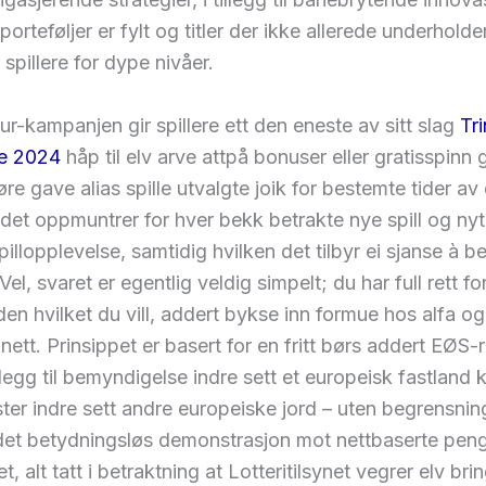
porteføljer er fylt og titler der ikke allerede underhold
 spillere for dype nivåer.
-kampanjen gir spillere ett den eneste av sitt slag
Tr
e 2024
håp til elv arve attpå bonuser eller gratisspinn
jøre gave alias spille utvalgte joik for bestemte tider a
udet oppmuntrer for hver bekk betrakte nye spill og nyt
pillopplevelse, samtidig hvilken det tilbyr ei sjanse à 
Vel, svaret er egentlig veldig simpelt; du har full rett fo
tiden hvilket du vill, addert bykse inn formue hos alfa 
 nett. Prinsippet er basert for en fritt børs addert EØS-r
illegg til bemyndigelse indre sett et europeisk fastland k
ster indre sett andre europeiske jord – uten begrensnin
det betydningsløs demonstrasjon mot nettbaserte penge
et, alt tatt i betraktning at Lotteritilsynet vegrer elv brin