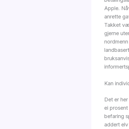
Apple. Nåv
anrette ga
Takket vær
gjerne ute
nordmenn e
landbasert
bruksanvis
informerts
Kan indiv
Det er her 
ei prosent 
befaring s
addert elv