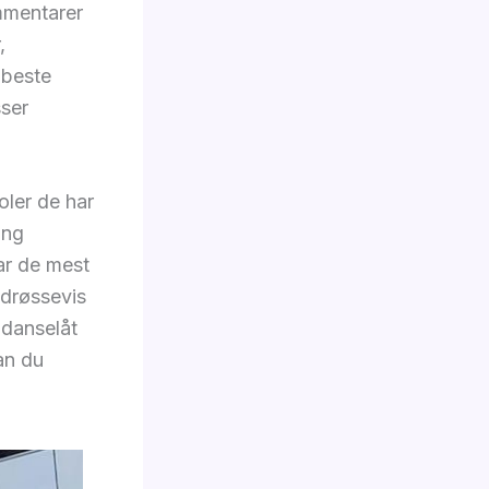
mmentarer
,
 beste
sser
oler de har
ang
var de mest
n drøssevis
 danselåt
kan du