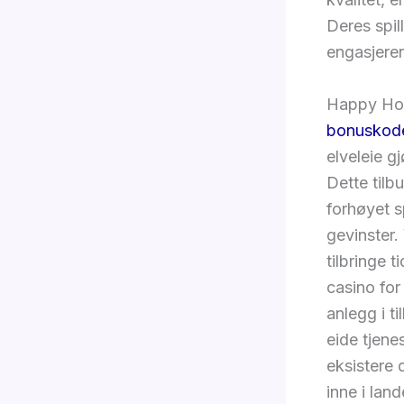
Deres spill
engasjerer
Happy Hour
bonuskod
elveleie g
Dette tilb
forhøyet s
gevinster. 
tilbringe 
casino for
anlegg i t
eide tjene
eksistere 
inne i land