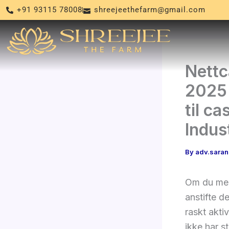
Skip
+91 93115 78008
shreejeethefarm@gmail.com
to
content
Nettc
2025 
til ca
Indust
By
adv.sara
Om du merk
anstifte d
raskt akti
ikke har s