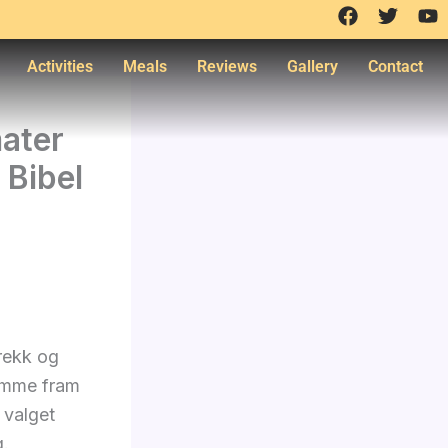
F
T
Y
a
w
o
c
i
u
Activities
Meals
Reviews
Gallery
Contact
e
t
t
b
t
u
o
e
b
mater
o
r
e
k
Bibel
rekk og
komme fram
e valget
g.