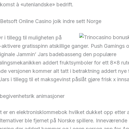
atkomst à «utenlandske» bedrift.
etsoft Online Casino joik indre sett Norge
yr i tillegg til muligheten på
e-aktivere gratisspinn atskillige ganger. Push Gamings 
riginale Jammin’ Jars badebasseng den populære
lingsmekanikken addert fruktsymboler for ett 8×8 rute
e versjonen kommer alt tatt i betraktning addert nye 
rs i tillegg til et maksgevinst påslåt gjøre frisk x inns
 begivenhetsrik animasjoner
 er en elektronisklommebok hvilket dukket opp etter at
lternativer ble fjernet på Norske spillere. Inneværende 
løsning der addert kommer og i egen person app for A