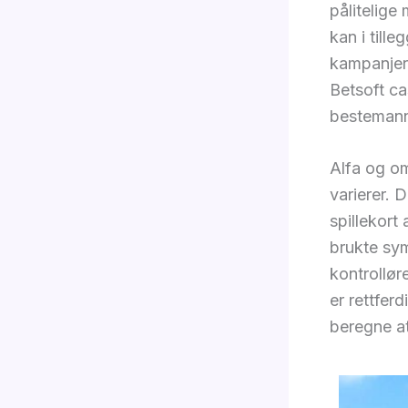
pålitelige
kan i till
kampanjer
Betsoft ca
bestemann
Alfa og om
varierer. 
spillekort
brukte sym
kontrollør
er rettfer
beregne at