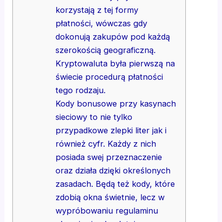
korzystają z tej formy
płatności, wówczas gdy
dokonują zakupów pod każdą
szerokością geograficzną.
Kryptowaluta była pierwszą na
świecie procedurą płatności
tego rodzaju.
Kody bonusowe przy kasynach
sieciowy to nie tylko
przypadkowe zlepki liter jak i
również cyfr. Każdy z nich
posiada swej przeznaczenie
oraz działa dzięki określonych
zasadach. Będą też kody, które
zdobią okna świetnie, lecz w
wypróbowaniu regulaminu