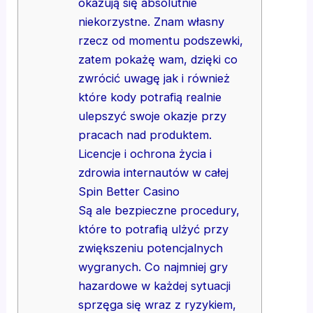
okazują się absolutnie
niekorzystne. Znam własny
rzecz od momentu podszewki,
zatem pokażę wam, dzięki co
zwrócić uwagę jak i również
które kody potrafią realnie
ulepszyć swoje okazje przy
pracach nad produktem.
Licencje i ochrona życia i
zdrowia internautów w całej
Spin Better Cаsіno
Są ale bezpieczne procedury,
które to potrafią ulżyć przy
zwiększeniu potencjalnych
wygranych. Co najmniej gry
hazardowe w każdej sytuacji
sprzęga się wraz z ryzykiem,