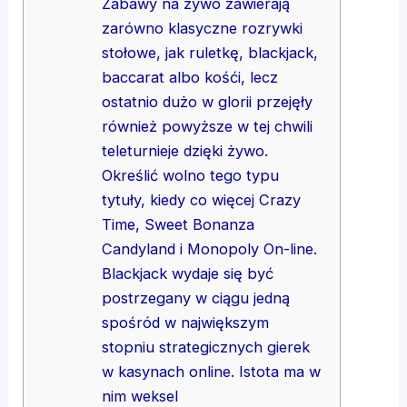
Zabawy na żywo zawierają
zarówno klasyczne rozrywki
stołowe, jak ruletkę, blackjack,
baccarat albo kośći, lecz
ostatnio dużo w glorii przejęły
również powyższe w tej chwili
teleturnieje dzięki żywo.
Określić wolno tego typu
tytuły, kiedy co więcej Crazy
Time, Sweet Bonanza
Candyland i Monopoly On-line.
Blackjack wydaje się być
postrzegany w ciągu jedną
spośród w największym
stopniu strategicznych gierek
w kasynach online. Istota ma w
nim weksel