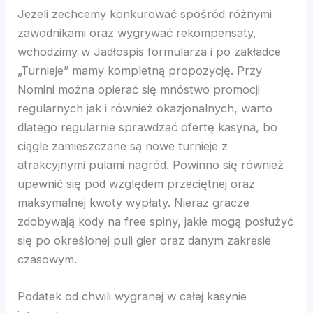
Jeżeli zechcemy konkurować spośród różnymi
zawodnikami oraz wygrywać rekompensaty,
wchodzimy w Jadłospis formularza i po zakładce
„Turnieje” mamy kompletną propozycję. Przy
Nomini można opierać się mnóstwo promocji
regularnych jak i również okazjonalnych, warto
dlatego regularnie sprawdzać ofertę kasyna, bo
ciągle zamieszczane są nowe turnieje z
atrakcyjnymi pulami nagród. Powinno się również
upewnić się pod względem przeciętnej oraz
maksymalnej kwoty wypłaty. Nieraz gracze
zdobywają kody na free spiny, jakie mogą posłużyć
się po określonej puli gier oraz danym zakresie
czasowym.
Podatek od chwili wygranej w całej kasynie