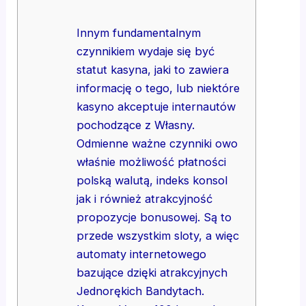
Innym fundamentalnym
czynnikiem wydaje się być
statut kasyna, jaki to zawiera
informację o tego, lub niektóre
kasyno akceptuje internautów
pochodzące z Własny.
Odmienne ważne czynniki owo
właśnie możliwość płatności
polską walutą, indeks konsol
jak i również atrakcyjność
propozycje bonusowej. Są to
przede wszystkim sloty, a więc
automaty internetowego
bazujące dzięki atrakcyjnych
Jednorękich Bandytach.