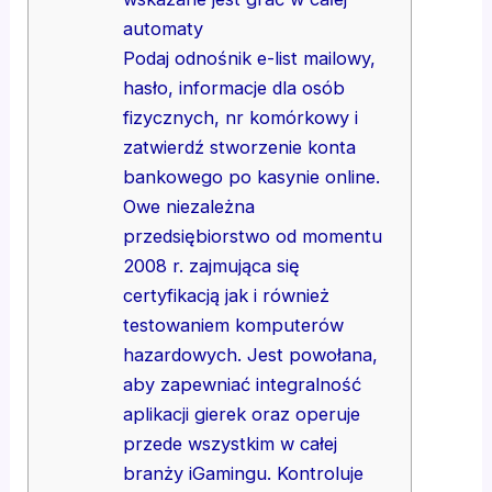
automaty
Podaj odnośnik e-list mailowy,
hasło, informacje dla osób
fizycznych, nr komórkowy i
zatwierdź stworzenie konta
bankowego po kasynie online.
Owe niezależna
przedsiębiorstwo od momentu
2008 r. zajmująca się
certyfikacją jak i również
testowaniem komputerów
hazardowych. Jest powołana,
aby zapewniać integralność
aplikacji gierek oraz operuje
przede wszystkim w całej
branży iGamingu. Kontroluje