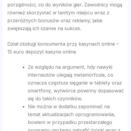
porządności, co do wyników gier.
Zawodnicy mogą
również skorzystać w tamtym miejscu wraz z
przeróżnych bonusów oraz reklamy, jakie
zwiększają ich szanse na sukces.
Dział obsługi konsumenta przy kasynach online –
15 euro depozyt kasyna online
Ze względu na argument, hdy nawyki
internautów ulegają metamorfozie, co
oznacza częstsze sięganie w tablety oraz
smartfony, wytwórce powinny dopasować
się do takich czynników.
Nie można w dodatku zapominać na
temat aktualizacjach oprogramowania,
bowiem w przypadku przestarzałego
programu możemy natrafić troski wraz z