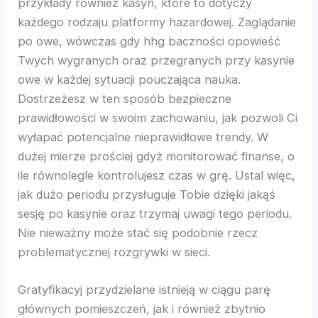
przykłady również kasyn, które to dotyczy
każdego rodzaju platformy hazardowej. Zaglądanie
po owe, wówczas gdy hhg baczności opowieść
Twych wygranych oraz przegranych przy kasynie
owe w każdej sytuacji pouczająca nauka.
Dostrzeżesz w ten sposób bezpieczne
prawidłowości w swoim zachowaniu, jak pozwoli Ci
wyłapać potencjalne nieprawidłowe trendy. W
dużej mierze prościej gdyż monitorować finanse, o
ile równolegle kontrolujesz czas w grę. Ustal więc,
jak dużo periodu przysługuje Tobie dzięki jakąś
sesję po kasynie oraz trzymaj uwagi tego periodu.
Nie nieważny może stać się podobnie rzecz
problematycznej rozgrywki w sieci.
Gratyfikacyj przydzielane istnieją w ciągu parę
głównych pomieszczeń, jak i również zbytnio