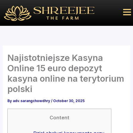
Skip
to
content
Najistotniejsze Kasyna
Online 15 euro depozyt
kasyna online na terytorium
polski
By
adv.sarangchowdhry
/
October 30, 2025
Content