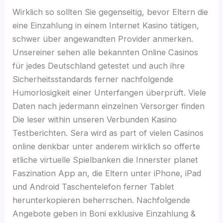
Wirklich so sollten Sie gegenseitig, bevor Eltern die
eine Einzahlung in einem Internet Kasino tätigen,
schwer über angewandten Provider anmerken.
Unsereiner sehen alle bekannten Online Casinos
für jedes Deutschland getestet und auch ihre
Sicherheitsstandards ferner nachfolgende
Humorlosigkeit einer Unterfangen überprüft. Viele
Daten nach jedermann einzelnen Versorger finden
Die leser within unseren Verbunden Kasino
Testberichten. Sera wird as part of vielen Casinos
online denkbar unter anderem wirklich so offerte
etliche virtuelle Spielbanken die Innerster planet
Faszination App an, die Eltern unter iPhone, iPad
und Android Taschentelefon ferner Tablet
herunterkopieren beherrschen. Nachfolgende
Angebote geben in Boni exklusive Einzahlung &