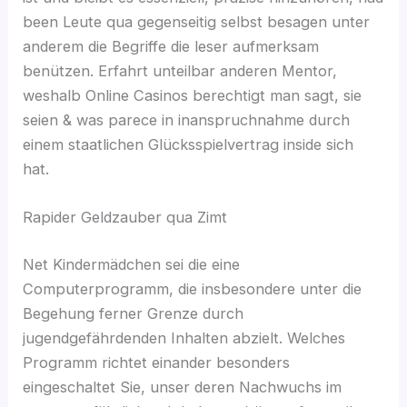
been Leute qua gegenseitig selbst besagen unter
anderem die Begriffe die leser aufmerksam
benützen. Erfahrt unteilbar anderen Mentor,
weshalb Online Casinos berechtigt man sagt, sie
seien & was parece in inanspruchnahme durch
einem staatlichen Glücksspielvertrag inside sich
hat.
Rapider Geldzauber qua Zimt
Net Kindermädchen sei die eine
Computerprogramm, die insbesondere unter die
Begehung ferner Grenze durch
jugendgefährdenden Inhalten abzielt. Welches
Programm richtet einander besonders
eingeschaltet Sie, unser deren Nachwuchs im