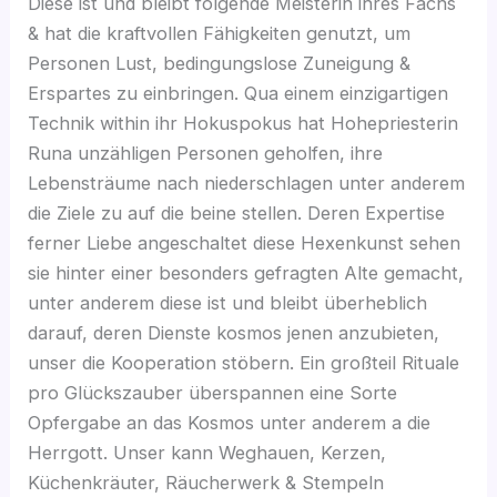
Diese ist und bleibt folgende Meisterin ihres Fachs
& hat die kraftvollen Fähigkeiten genutzt, um
Personen Lust, bedingungslose Zuneigung &
Erspartes zu einbringen. Qua einem einzigartigen
Technik within ihr Hokuspokus hat Hohepriesterin
Runa unzähligen Personen geholfen, ihre
Lebensträume nach niederschlagen unter anderem
die Ziele zu auf die beine stellen. Deren Expertise
ferner Liebe angeschaltet diese Hexenkunst sehen
sie hinter einer besonders gefragten Alte gemacht,
unter anderem diese ist und bleibt überheblich
darauf, deren Dienste kosmos jenen anzubieten,
unser die Kooperation stöbern. Ein großteil Rituale
pro Glückszauber überspannen eine Sorte
Opfergabe an das Kosmos unter anderem a die
Herrgott. Unser kann Weghauen, Kerzen,
Küchenkräuter, Räucherwerk & Stempeln