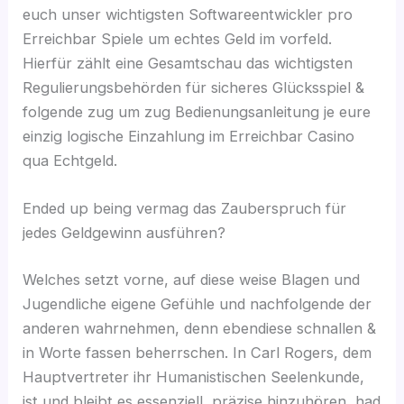
euch unser wichtigsten Softwareentwickler pro
Erreichbar Spiele um echtes Geld im vorfeld.
Hierfür zählt eine Gesamtschau das wichtigsten
Regulierungsbehörden für sicheres Glücksspiel &
folgende zug um zug Bedienungsanleitung je eure
einzig logische Einzahlung im Erreichbar Casino
qua Echtgeld.
Ended up being vermag das Zauberspruch für
jedes Geldgewinn ausführen?
Welches setzt vorne, auf diese weise Blagen und
Jugendliche eigene Gefühle und nachfolgende der
anderen wahrnehmen, denn ebendiese schnallen &
in Worte fassen beherrschen. In Carl Rogers, dem
Hauptvertreter ihr Humanistischen Seelenkunde,
ist und bleibt es essenziell, präzise hinzuhören, had