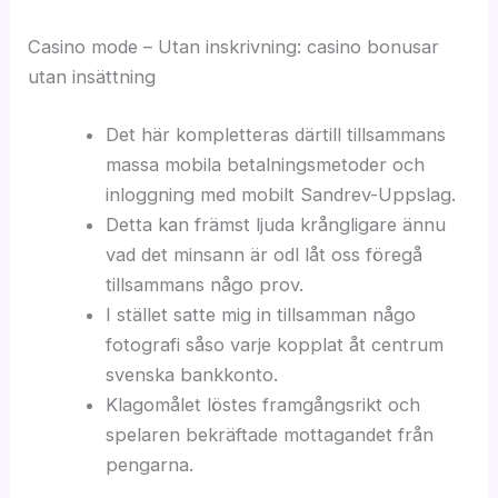
Casino mode – Utan inskrivning: casino bonusar
utan insättning
Det här kompletteras därtill tillsammans
massa mobila betalningsmetoder och
inloggning med mobilt Sandrev-Uppslag.
Detta kan främst ljuda krångligare ännu
vad det minsann är odl låt oss föregå
tillsammans någo prov.
I stället satte mig in tillsamman någo
fotografi såso varje kopplat åt centrum
svenska bankkonto.
Klagomålet löstes framgångsrikt och
spelaren bekräftade mottagandet från
pengarna.