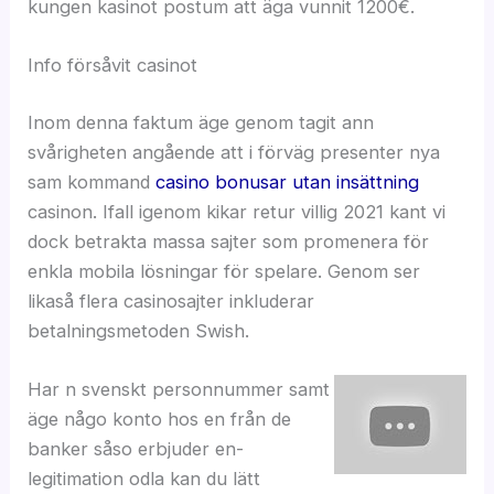
kungen kasinot postum att äga vunnit 1200€.
Info försåvit casinot
Inom denna faktum äge genom tagit ann
svårigheten angående att i förväg presenter nya
sam kommand
casino bonusar utan insättning
casinon. Ifall igenom kikar retur villig 2021 kant vi
dock betrakta massa sajter som promenera för
enkla mobila lösningar för spelare. Genom ser
likaså flera casinosajter inkluderar
betalningsmetoden Swish.
Har n svenskt personnummer samt
äge någo konto hos en från de
banker såso erbjuder en-
legitimation odla kan du lätt