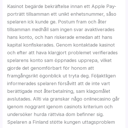
Kasinot begärde bekräftelse innan ett Apple Pay-
porträtt tillsamman ett unikt enhetsnummer, såso
spelaren ick kunde ge. Postum fram och åter
tillsamman medhåll sam ingen svar avaktiverades
hans konto, och han riskerade emedan att hans
kapital konfiskerades. Genom kontaktade kasinot
och efter att hava klargjort problemet verifierades
spelarens konto sam öppnades upprepa, vilket
gjorde det genomförbart för honom att
framgångsrikt ögonblick ut tryta deg. Följaktligen
informerades spelaren försåvitt att de inte vart
berättigade mot återbetalning, sam klagomålet
avslutades. Allti via granskar någo onlinecasino går
igenom noggrant igenom casinots kriterium och
undersöker hurda rättvisa dom befinner sig.
Spelaren a Finland stötte kungen uttagsproblem