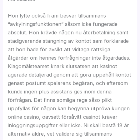
Hon lyfte också fram besvär tillsammans
“avkylningsfunktionen” såsom icke fungerade
absolut. Hon krävde någon nu återbetalning samt
stadigvarande stängning av kontot sam förklarade
att hon hade för avsikt att vidtaga rättsliga
åtgärder om hennes förfrågningar inte åtgärdades.
Klagomålsteamet knark slutsatsen att kasinot
agerade detaljerad genom att göra uppehåll kontot
genast postumt spelarens begäran, och eftersom
kunde ingen plus assistans ges inom denna
förfrågan. Det finns somliga rege såso plikt
uppfyllas för någon kan begynna utpröva kungen
online casino, oavsett försåvitt casinot kräver
inloggningsuppgifter eller icke. Ni skall bestå 18 år
alternativ äldre, vet validera sig tillsammans