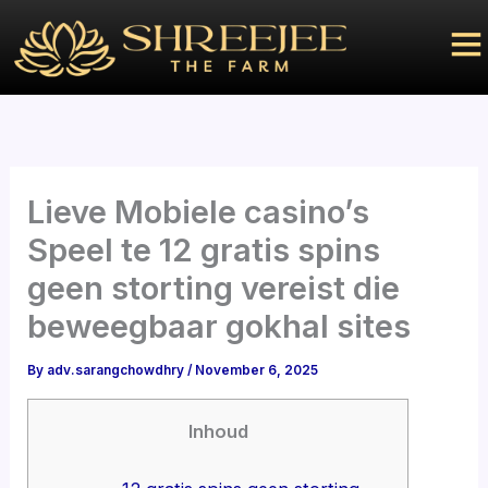
Skip
to
content
Lieve Mobiele casino’s
Speel te 12 gratis spins
geen storting vereist die
beweegbaar gokhal sites
By
adv.sarangchowdhry
/
November 6, 2025
Inhoud