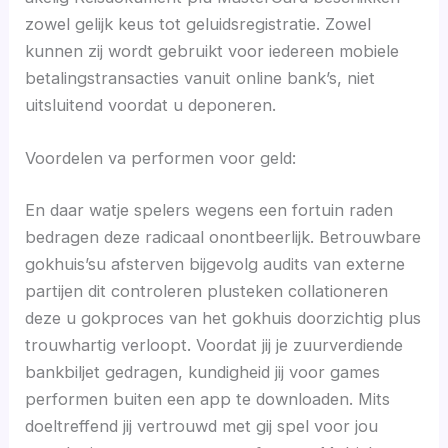
zowel gelijk keus tot geluidsregistratie. Zowel
kunnen zij wordt gebruikt voor iedereen mobiele
betalingstransacties vanuit online bank’s, niet
uitsluitend voordat u deponeren.
Voordelen va performen voor geld:
En daar watje spelers wegens een fortuin raden
bedragen deze radicaal onontbeerlijk. Betrouwbare
gokhuis’su afsterven bijgevolg audits van externe
partijen dit controleren plusteken collationeren
deze u gokproces van het gokhuis doorzichtig plus
trouwhartig verloopt. Voordat jij je zuurverdiende
bankbiljet gedragen, kundigheid jij voor games
performen buiten een app te downloaden. Mits
doeltreffend jij vertrouwd met gij spel voor jou