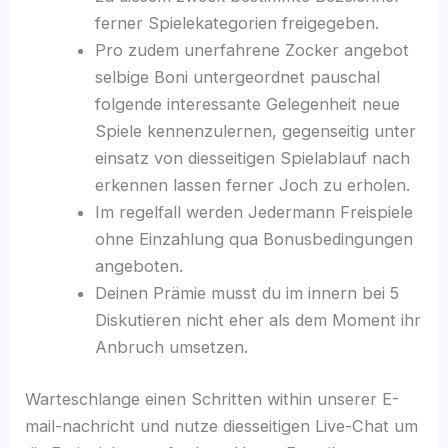
ferner Spielekategorien freigegeben.
Pro zudem unerfahrene Zocker angebot
selbige Boni untergeordnet pauschal
folgende interessante Gelegenheit neue
Spiele kennenzulernen, gegenseitig unter
einsatz von diesseitigen Spielablauf nach
erkennen lassen ferner Joch zu erholen.
Im regelfall werden Jedermann Freispiele
ohne Einzahlung qua Bonusbedingungen
angeboten.
Deinen Prämie musst du im innern bei 5
Diskutieren nicht eher als dem Moment ihr
Anbruch umsetzen.
Warteschlange einen Schritten within unserer E-
mail-nachricht und nutze diesseitigen Live-Chat um