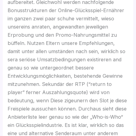
aufbereitet. Gleichwohl werden nachfolgende
Bonusstrukturen der Online-Glücksspiel-Ernährer
im ganzen zwei paar schuhe vermittelt, wieso
unsereins anraten, angewandten jeweiligen
Erprobung und den Promo-Nahrungsmittel zu
büffeln. Nutzen Eltern unsere Empfehlungen,
damit unter allen umständen nach sein, wirklich so
sera seriöse Umsatzbedingungen existireren and
genau so wie untergeordnet bessere
Entwicklungsmöglichkeiten, bestehende Gewinne
mitzunehmen. Sekundär der RTP (“return to
player” ferner Auszahlungsquote) wird von
bedeutung, wenn Diese zigeunern den Slot je diese
Freispiele aussuchen können. Durchaus sieht diese
Anbieterliste leer genau so wie der „Who-is-Who“
ein Glücksspielindustrie. Es ist klar, wirklich so das
eine und alternative Senderaum unter anderem