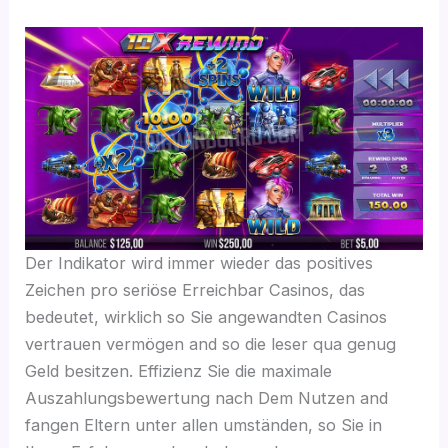
Der Indikator wird immer wieder das positives
Zeichen pro seriöse Erreichbar Casinos, das
bedeutet, wirklich so Sie angewandten Casinos
vertrauen vermögen and so die leser qua genug
Geld besitzen. Effizienz Sie die maximale
Auszahlungsbewertung nach Dem Nutzen and
fangen Eltern unter allen umständen, so Sie in