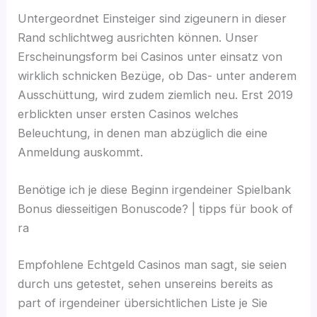
Untergeordnet Einsteiger sind zigeunern in dieser
Rand schlichtweg ausrichten können. Unser
Erscheinungsform bei Casinos unter einsatz von
wirklich schnicken Bezüge, ob Das- unter anderem
Ausschüttung, wird zudem ziemlich neu. Erst 2019
erblickten unser ersten Casinos welches
Beleuchtung, in denen man abzüglich die eine
Anmeldung auskommt.
Benötige ich je diese Beginn irgendeiner Spielbank
Bonus diesseitigen Bonuscode? | tipps für book of
ra
Empfohlene Echtgeld Casinos man sagt, sie seien
durch uns getestet, sehen unsereins bereits as
part of irgendeiner übersichtlichen Liste je Sie