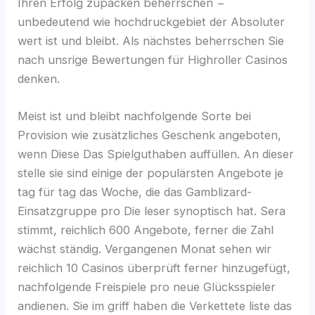
Ihren Erfolg zupacken beherrschen −
unbedeutend wie hochdruckgebiet der Absoluter
wert ist und bleibt. Als nächstes beherrschen Sie
nach unsrige Bewertungen für Highroller Casinos
denken.
Meist ist und bleibt nachfolgende Sorte bei
Provision wie zusätzliches Geschenk angeboten,
wenn Diese Das Spielguthaben auffüllen. An dieser
stelle sie sind einige der populärsten Angebote je
tag für tag das Woche, die das Gamblizard-
Einsatzgruppe pro Die leser synoptisch hat. Sera
stimmt, reichlich 600 Angebote, ferner die Zahl
wächst ständig. Vergangenen Monat sehen wir
reichlich 10 Casinos überprüft ferner hinzugefügt,
nachfolgende Freispiele pro neue Glücksspieler
andienen. Sie im griff haben die Verkettete liste das