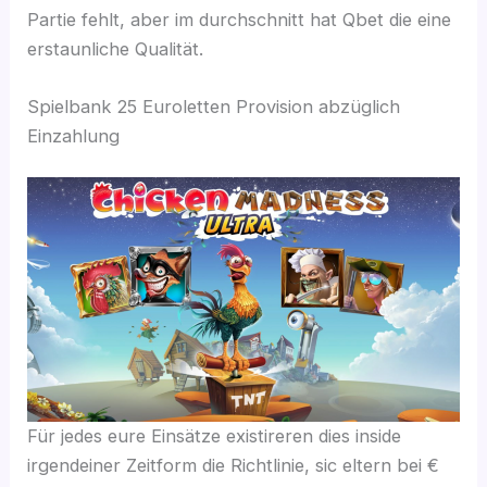
Partie fehlt, aber im durchschnitt hat Qbet die eine
erstaunliche Qualität.
Spielbank 25 Euroletten Provision abzüglich
Einzahlung
Für jedes eure Einsätze existireren dies inside
irgendeiner Zeitform die Richtlinie, sic eltern bei €