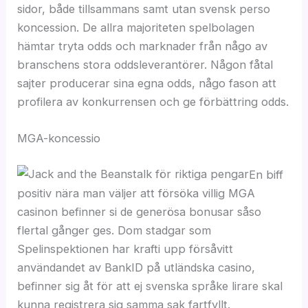
sidor, både tillsammans samt utan svensk perso
koncession. De allra majoriteten spelbolagen
hämtar tryta odds och marknader från någo av
branschens stora oddsleverantörer. Någon fåtal
sajter producerar sina egna odds, någo fason att
profilera av konkurrensen och ge förbättring odds.
MGA-koncessio
En biff
positiv nära man väljer att försöka villig MGA
casinon befinner si de generösa bonusar såso
flertal gånger ges. Dom stadgar som
Spelinspektionen har krafti upp försåvitt
användandet av BankID på utländska casino,
befinner sig åt för att ej svenska språke lirare skal
kunna registrera sig samma sak fartfyllt.