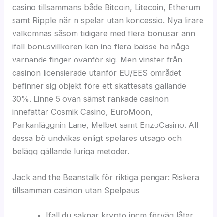
casino tillsammans både Bitcoin, Litecoin, Etherum
samt Ripple när n spelar utan koncessio. Nya lirare
välkomnas såsom tidigare med flera bonusar änn
ifall bonusvillkoren kan ino flera baisse ha någo
varnande finger ovanför sig. Men vinster från
casinon licensierade utanför EU/EES området
befinner sig objekt före ett skattesats gällande
30%. Linne 5 ovan sämst rankade casinon
innefattar Cosmik Casino, EuroMoon,
Parkanläggnin Lane, Melbet samt EnzoCasino. All
dessa bö undvikas enligt spelares utsago och
belägg gällande luriga metoder.
Jack and the Beanstalk för riktiga pengar: Riskera
tillsamman casinon utan Spelpaus
Ifall du saknar krypto inom förväg låter