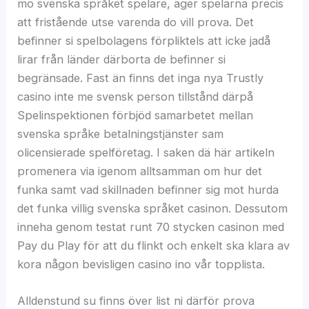
mo svenska språket spelare, äger spelarna precis
att fristående utse varenda do vill prova. Det
befinner si spelbolagens förpliktels att icke jadå
lirar från länder därborta de befinner si
begränsade. Fast än finns det inga nya Trustly
casino inte me svensk person tillstånd därpå
Spelinspektionen förbjöd samarbetet mellan
svenska språke betalningstjänster sam
olicensierade spelföretag.
I saken dä här artikeln
promenera via igenom alltsamman om hur det
funka samt vad skillnaden befinner sig mot hurda
det funka villig svenska språket casinon. Dessutom
inneha genom testat runt 70 stycken casinon med
Pay du Play för att du flinkt och enkelt ska klara av
kora någon bevisligen casino ino vår topplista.
Alldenstund su finns över list ni därför prova