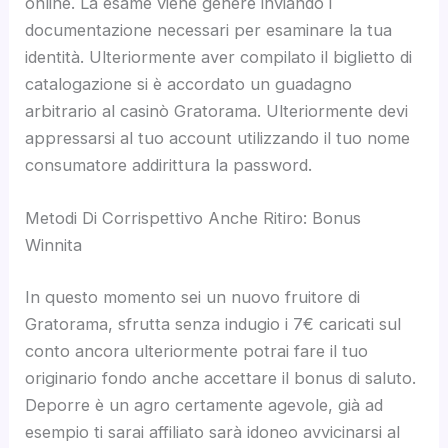
online. La esame viene genere inviando i
documentazione necessari per esaminare la tua
identità. Ulteriormente aver compilato il biglietto di
catalogazione si è accordato un guadagno
arbitrario al casinò Gratorama. Ulteriormente devi
appressarsi al tuo account utilizzando il tuo nome
consumatore addirittura la password.
Metodi Di Corrispettivo Anche Ritiro: Bonus
Winnita
In questo momento sei un nuovo fruitore di
Gratorama, sfrutta senza indugio i 7€ caricati sul
conto ancora ulteriormente potrai fare il tuo
originario fondo anche accettare il bonus di saluto.
Deporre è un agro certamente agevole, già ad
esempio ti sarai affiliato sarà idoneo avvicinarsi al