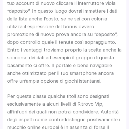
tuo account di nuovo cliccare il interruttore viola
“deposito”. In questo luogo dovrai immettere i dati
della lista anche l’costo, se ne sei con colonia
utilizza il espressione del bonus ovvero
promozione di nuovo prova ancora su “deposito”,
dopo controllo quale il tenuta così sopraggiunto.
Entro i vantaggi troviamo proprio la scelta anche la
soccorso dei dati ad esempio il gruppo di questa
basamento ci offre. Il portale è bene navigabile
anche ottimizzato per il tuo smartphone ancora
offre un’ampia opzione di giochi istantanei.
Per questa classe qualche titoli sono designati
esclusivamente a alcuni livelli di Ritrovo Vip,
all’infuori dei quali non potrai condividere. Autorità
degli aspetti come contraddistingue positivamente i
mucchio online europei è in assenza di forse il