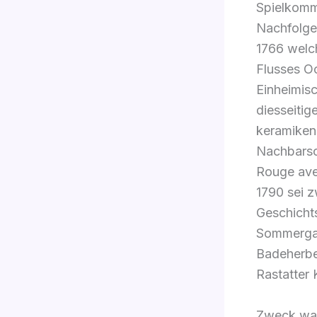
Spielkommi
Nachfolge
1766 welc
Flusses Oo
Einheimisc
diesseitig
keramiken 
Nachbarsch
Rouge avec
1790 sei z
Geschicht
Sommergas
Badeherbe
Rastatter 
Zweck wa x