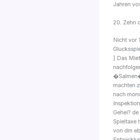
Jahren vos
20. Zehn 
Nicht vor 
Glucksspi
] Das Miet
nachfolgen
�Salmen� 
machten z
nach monop
Inspektion
Gehei? de 
Spieltaxe 
von dm eb
Entwicklun