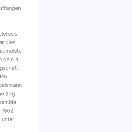
uffangen
lerosis
er dies
aumeister
An dem a
gschaft
den
ndelsmann
no zog
nsemble
, 1862
 unter