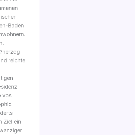
ommenen
dischen
men-Baden
inwohnern.
n,
o?herzog
nd reichte
itigen
esidenz
e vos
ophic
nderts
 Ziel ein
zwanziger