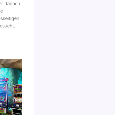
er danach
de
sseitigen
esucht.