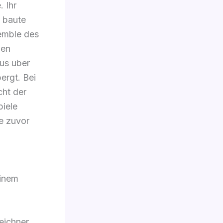
 Ihr
 baute
emble des
den
aus uber
ergt. Bei
cht der
piele
e zuvor
einem
eichner