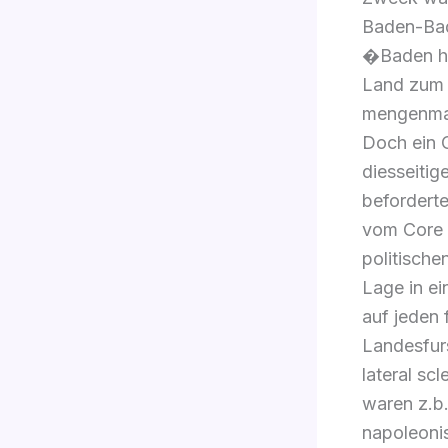
Baden-Bad
�Baden hi
Land zum 
mengenma?
Doch ein O
diesseiti
beforderte
vom Core 
politische
Lage in ei
auf jeden 
Landesfur
lateral sc
waren z.b
napoleonis