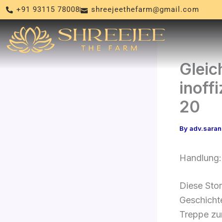
Skip
+91 93115 78008
shreejeethefarm@gmail.com
to
content
Gleic
inoff
20
By
adv.sara
Handlung:
Diese Sto
Geschicht
Treppe zum