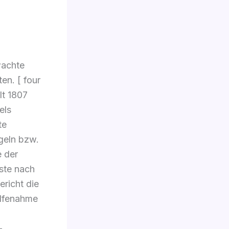
wachte
n. [ four
lt 1807
els
te
geln bzw.
e der
sste nach
richt die
ilfenahme
-