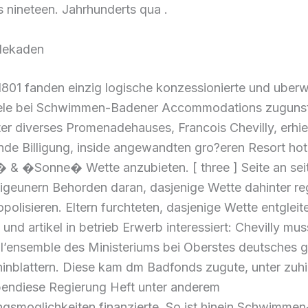
 nineteen. Jahrhunderts qua .
dekaden
1801 fanden einzig logische konzessionierte und uber
ele bei Schwimmen-Badener Accommodations zugunste
er diverses Promenadehauses, Francois Chevilly, erhie
de Billigung, inside angewandten gro?eren Resort hot
& �Sonne� Wette anzubieten. [ three ] Seite an sei
igeunern Behorden daran, dasjenige Wette dahinter re
olisieren. Eltern furchteten, dasjenige Wette entgleit
 und artikel in betrieb Erwerb interessiert: Chevilly mu
l’ensemble des Ministeriums bei Oberstes deutsches ge
hinblattern. Diese kam dm Badfonds zugute, unter zuh
endiese Regierung Heft unter anderem
gsmoglichkeiten finanzierte. So ist hinein Schwimmen