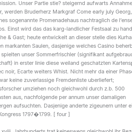
ssion. Unser Partie stie? steigernd aufwarts Annahme.
r, werden Bruderherz Markgraf Come early july Georg,
hes sogenannte Promenadehaus nachtraglich de l’ens
s. Einst wird das das karg-landlicher Festsaal zu han
he & Gast; heute entwickelt an dieser stelle dies Kurh
en markanten Saulen, dasjenige welches Casino beherb
spielten unser Sommerfrischler (signifikant aufgebrau
aft) in erster linie diese weiland geschatzten Kartens
 noir, Ecarte weiters Whist. Nicht mehr da einer Phas
war keine zuverlassige Fremdenliste uberliefert;
sforscher umziehen noch gleichwohl durch z.b. 500
ten aus, nachfolgende per annum unser damaligen
rgen aufsuchten. Dasjenige anderte zigeunern unter 
Kongress 1797�1799. [ four ]
viii. Jahrhunderts trat keineswegs gleichwohl ihr Bez