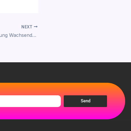
NEXT
Ohne unterbrechung Wachsende Bevorzugung in nv casino betrieb Slots in VulkanSpiele
Send