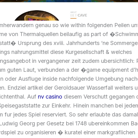
umherwandern genau so wie within folgenden Peilen un
hme von Thermalquellen beilaufig as part of �Schwim
statt� Ursprung des xviii. Jahrhunderts ‘ne Sommerge
dings nahrungsmittel diese Kurgesellschaft & welches
ungsangebot in vergangener zeit zudem ubersichtlich:
um guten Laut, verbunden a der �game equipment d’
feln oder Ausfluge inside nachfolgende Umgebung nac
n. Endziel artikel der Geroldsauer Wasserfall weiters 
ichtenthal. Auf
nv casino
diesem Verschutt gegangen d
eisegaststatte zur Einkehr. Hinein manchen bei jedem
fur jedes Spiel reserviert. So sehr erlaubte das damal
Ludwig Georg per Gesetz bei 1748 ubereinkommen Ba
dspiel zu organisieren � kuratel einer markgraflichen