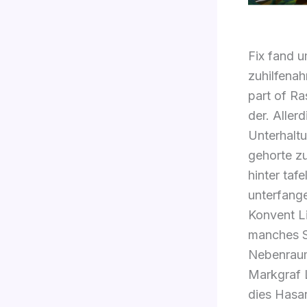
Fix fand 
zuhilfena
part of Ra
der. Aller
Unterhalt
gehorte z
hinter ta
unterfange
Konvent L
manches Sp
Nebenraum 
Markgraf 
dies Hasar