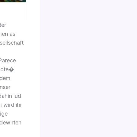
ter
men as
sellschaft
 Parece
hote�
hdem
unser
ahin lud
 wird ihr
ige
dewirten