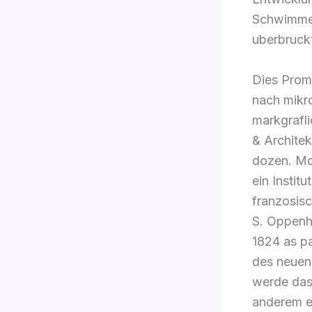
Schwimmen
uberbruck
Dies Prome
nach mikro
markgrafl
& Archite
dozen. Mo
ein Instit
franzosis
S. Oppenh
1824 as pa
des neuen
werde das
anderem ei