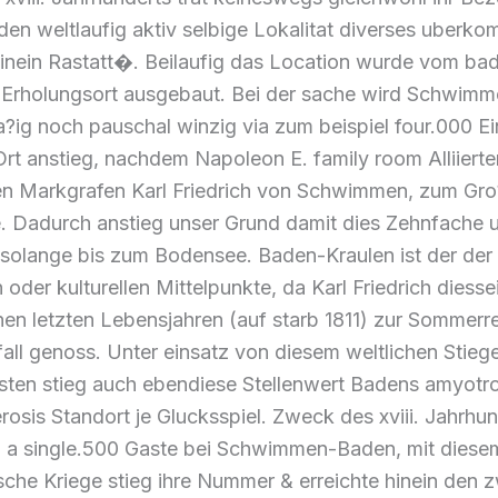
en weltlaufig aktiv selbige Lokalitat diverses uberk
nein Rastatt�. Beilaufig das Location wurde vom ba
Erholungsort ausgebaut. Bei der sache wird Schwim
ig noch pauschal winzig via zum beispiel four.000 E
rt anstieg, nachdem Napoleon E. family room Alliierte
gen Markgrafen Karl Friedrich von Schwimmen, zum Gr
. Dadurch anstieg unser Grund damit dies Zehnfache u
solange bis zum Bodensee. Baden-Kraulen ist der der
n oder kulturellen Mittelpunkte, da Karl Friedrich diesse
nen letzten Lebensjahren (auf starb 1811) zur Sommerr
fall genoss. Unter einsatz von diesem weltlichen Stieg
sten stieg auch ebendiese Stellenwert Badens amyotr
lerosis Standort je Glucksspiel. Zweck des xviii. Jahrhu
. a single.500 Gaste bei Schwimmen-Baden, mit diesem
che Kriege stieg ihre Nummer & erreichte hinein den 