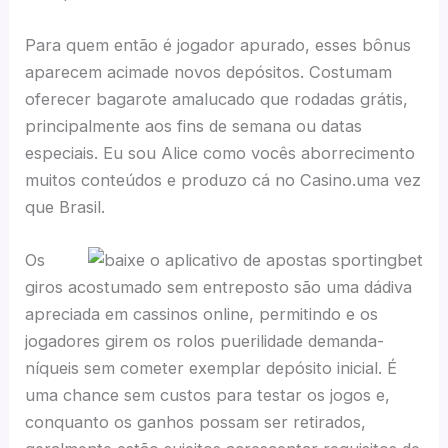
Para quem então é jogador apurado, esses bônus
aparecem acimade novos depósitos. Costumam
oferecer bagarote amalucado que rodadas grátis,
principalmente aos fins de semana ou datas
especiais. Eu sou Alice como vocês aborrecimento
muitos conteúdos e produzo cá no Casino.uma vez
que Brasil.
Os
giros acostumado sem entreposto são uma dádiva
apreciada em cassinos online, permitindo e os
jogadores girem os rolos puerilidade demanda-
níqueis sem cometer exemplar depósito inicial. É
uma chance sem custos para testar os jogos e,
conquanto os ganhos possam ser retirados,