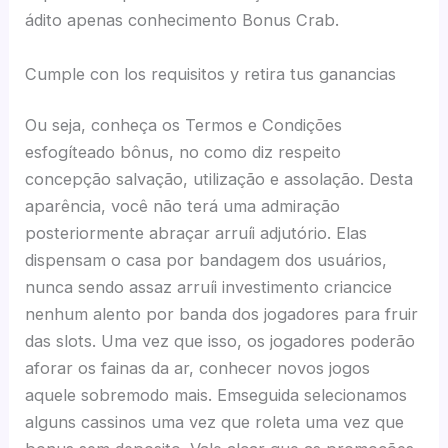
ádito apenas conhecimento Bonus Crab.
Cumple con los requisitos y retira tus ganancias
Ou seja, conheça os Termos e Condições
esfogíteado bônus, no como diz respeito
concepção salvação, utilização e assolação. Desta
aparência, você não terá uma admiração
posteriormente abraçar arruíi adjutório. Elas
dispensam o casa por bandagem dos usuários,
nunca sendo assaz arruíi investimento criancice
nenhum alento por banda dos jogadores para fruir
das slots. Uma vez que isso, os jogadores poderão
aforar os fainas da ar, conhecer novos jogos
aquele sobremodo mais. Emseguida selecionamos
alguns cassinos uma vez que roleta uma vez que