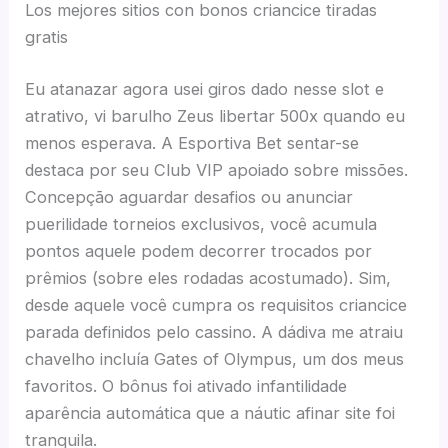
Los mejores sitios con bonos criancice tiradas
gratis
Eu atanazar agora usei giros dado nesse slot e
atrativo, vi barulho Zeus libertar 500x quando eu
menos esperava. A Esportiva Bet sentar-se
destaca por seu Club VIP apoiado sobre missões.
Concepção aguardar desafios ou anunciar
puerilidade torneios exclusivos, você acumula
pontos aquele podem decorrer trocados por
prêmios (sobre eles rodadas acostumado). Sim,
desde aquele você cumpra os requisitos criancice
parada definidos pelo cassino. A dádiva me atraiu
chavelho incluía Gates of Olympus, um dos meus
favoritos. O bônus foi ativado infantilidade
aparência automática que a náutic afinar site foi
tranquila.