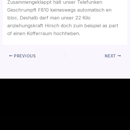
Zusammengeklappt hält unser Telefunken
Geschrumpft F810 keineswegs automatisch en
bloc. Deshalb darf man unser 22 Kilo
anziehungskraft Hirsch doch zum beispiel as part
of einen Kofferraum hochheben.
PREVIOUS
NEXT