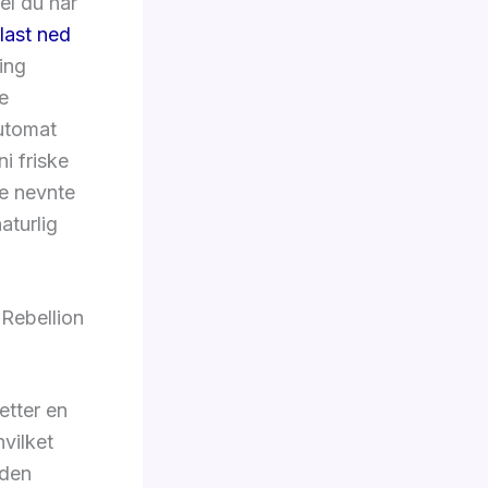
el du har
 last ned
ing
e
automat
i friske
de nevnte
aturlig
 Rebellion
 etter en
vilket
 den