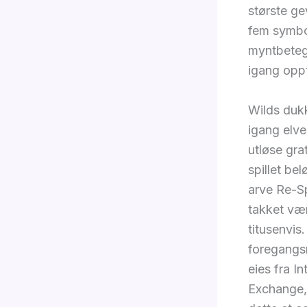
største ge
fem symbol
myntbetegn
igang oppt
Wilds dukk
igang elve
utløse gra
spillet bel
arve Re-Sp
takket vær
titusenvis.
foregangsm
eies fra I
Exchange, 