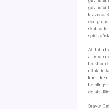
gevinster 
gevinster 
kravene. S
den grunn 
skal adder
spins påslå
Alt tatt i 
allerede r
brukbar el
uttak du k
kan ikke n
betalingsm
de atskill
Bravur Ca