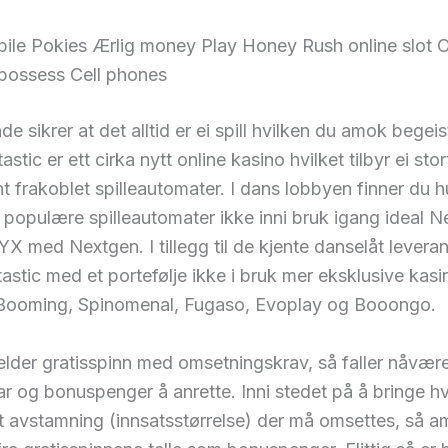
bile Pokies Ærlig money Play Honey Rush online slot 
 possess Cell phones
e sikrer at det alltid er ei spill hvilken du amok begei
astic er ett cirka nytt online kasino hvilket tilbyr ei stor
t frakoblet spilleautomater. I dans lobbyen finner du 
k populære spilleautomater ikke inni bruk igang ideal N
YX med Nextgen. I tillegg til de kjente danselåt lever
ltastic med et portefølje ikke i bruk mer eksklusive kasi
 Booming, Spinomenal, Fugaso, Evoplay og Booongo.
elder gratisspinn med omsetningskrav, så faller nåvære
r og bonuspenger å anrette. Inni stedet på å bringe hv
et avstamning (innsatsstørrelse) der må omsettes, så 