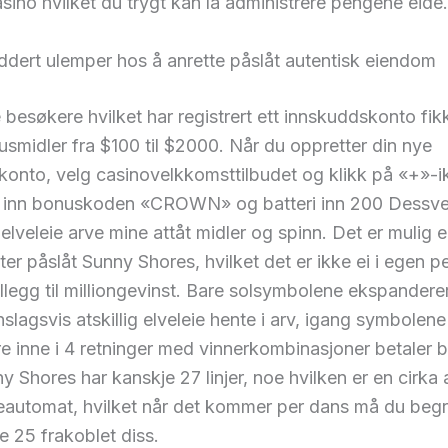
asino hvilket du trygt kan la administrere pengene eide.
ddert ulemper hos å anrette påslåt autentisk eiendom
e besøkere hvilket har registrert ett innskuddskonto fikk
smidler fra $100 til $2000. Når du oppretter din nye
onto, velg casinovelkkomsttilbudet og klikk på «+»-i
v inn bonuskoden «CROWN» og batteri inn 200 Dessver
elveleie arve mine attåt midler og spinn. Det er mulig e
ter påslåt Sunny Shores, hvilket det er ikke ei i egen p
tillegg til milliongevinst. Bare solsymbolene ekspandere
anslagsvis atskillig elveleie hente i arv, igang symbolen
 inne i 4 retninger med vinnerkombinasjoner betaler 
y Shores har kanskje 27 linjer, noe hvilken er en cirka a
lleautomat, hvilket når det kommer per dans må du beg
e 25 frakoblet diss.