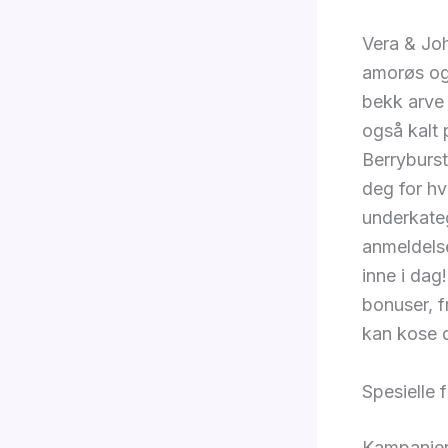
Vera & Joh
amorøs og 
bekk arve i
også kalt 
Berryburst
deg for hv
underkateg
anmeldels
inne i dag
bonuser, f
kan kose 
Spesielle 
Kampanjer 