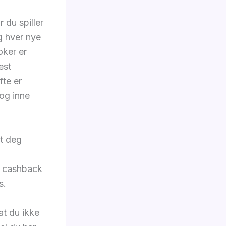
du spiller
ng hver nye
oker er
est
fte er
 og inne
.
tt deg
t cashback
s.
at du ikke