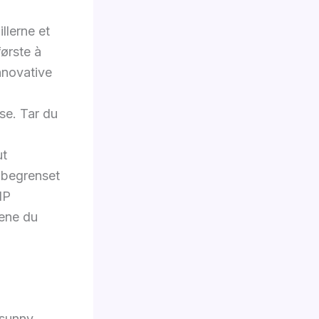
llerne et
første à
innovative
se. Tar du
ut
 begrenset
IP
sene du
 sunny