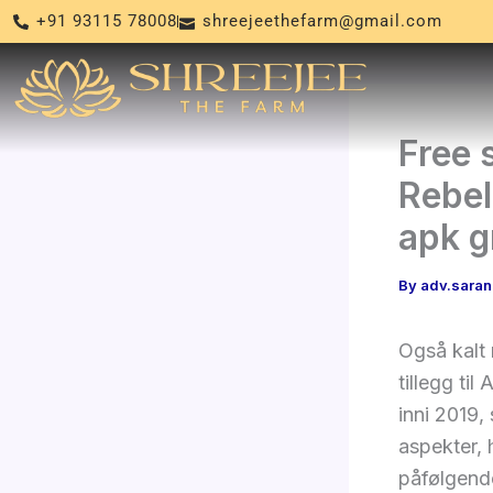
Skip
+91 93115 78008
shreejeethefarm@gmail.com
to
content
Free 
Rebel
apk g
By
adv.sara
Også kalt 
tillegg ti
inni 2019,
aspekter, 
påfølgende 