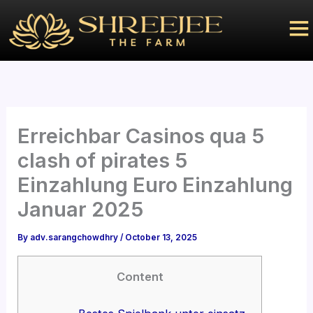
Skip
to
content
Erreichbar Casinos qua 5
clash of pirates 5
Einzahlung Euro Einzahlung
Januar 2025
By
adv.sarangchowdhry
/
October 13, 2025
Content