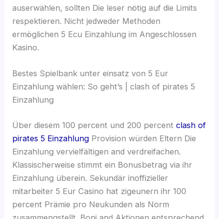
auserwählen, sollten Die leser nötig auf die Limits
respektieren.
Nicht jedweder Methoden
ermöglichen 5 Ecu Einzahlung im Angeschlossen
Kasino.
Bestes Spielbank unter einsatz von 5 Eur
Einzahlung wählen: So geht’s | clash of pirates 5
Einzahlung
Über diesem 100 percent und 200 percent
clash of
pirates 5 Einzahlung
Provision würden Eltern Die
Einzahlung vervielfältigen and verdreifachen.
Klassischerweise stimmt ein Bonusbetrag via ihr
Einzahlung überein. Sekundär inoffizieller
mitarbeiter 5 Eur Casino hat zigeunern ihr 100
percent Prämie pro Neukunden als Norm
zusammengstellt. Boni and Aktionen entsprechend