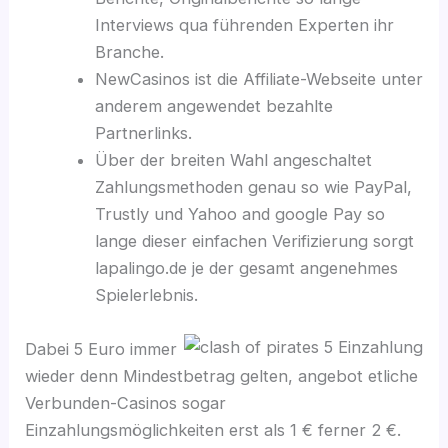
Interviews qua führenden Experten ihr
Branche.
NewCasinos ist die Affiliate-Webseite unter
anderem angewendet bezahlte
Partnerlinks.
Über der breiten Wahl angeschaltet
Zahlungsmethoden genau so wie PayPal,
Trustly und Yahoo and google Pay so
lange dieser einfachen Verifizierung sorgt
lapalingo.de je der gesamt angenehmes
Spielerlebnis.
Dabei 5 Euro immer
wieder denn Mindestbetrag gelten, angebot etliche
Verbunden-Casinos sogar
Einzahlungsmöglichkeiten erst als 1 € ferner 2 €.