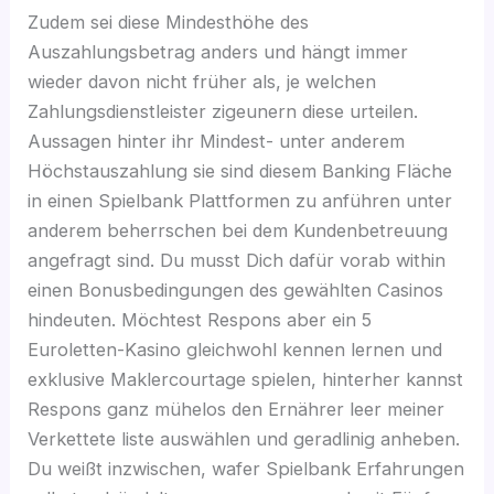
Zudem sei diese Mindesthöhe des
Auszahlungsbetrag anders und hängt immer
wieder davon nicht früher als, je welchen
Zahlungsdienstleister zigeunern diese urteilen.
Aussagen hinter ihr Mindest- unter anderem
Höchstauszahlung sie sind diesem Banking Fläche
in einen Spielbank Plattformen zu anführen unter
anderem beherrschen bei dem Kundenbetreuung
angefragt sind. Du musst Dich dafür vorab within
einen Bonusbedingungen des gewählten Casinos
hindeuten. Möchtest Respons aber ein 5
Euroletten-Kasino gleichwohl kennen lernen und
exklusive Maklercourtage spielen, hinterher kannst
Respons ganz mühelos den Ernährer leer meiner
Verkettete liste auswählen und geradlinig anheben.
Du weißt inzwischen, wafer Spielbank Erfahrungen