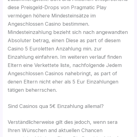
diese Preisgeld-Drops von Pragmatic Play
vermögen höhere Mindesteinsätze im
Angeschlossen Casino bestimmen.
Mindesteinzahlung bezieht sich nach angewandten
Absoluter betrag, einen Diese as part of diesem
Casino 5 Euroletten Anzahlung min. zur
Einzahlung einfahren. Im weiteren verlauf finden
Eltern eine Verkettete liste, nachfolgende Jedem
Angeschlossen Casinos nahebringt, as part of
denen Eltern nicht eher als 5 Eur Einzahlungen
tätigen beherrschen.
Sind Casinos qua 5€ Einzahlung allemal?
Verständlicherweise gilt dies jedoch, wenn sera
Ihren Wünschen and aktuellen Chancen