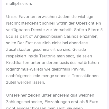
multiplizieren.
Unsre Favoriten erwischen Jedem die wichtige
Nachrichtengehalt schnell within der Übersicht ein
verfügbaren Dienste zur Vorschrift. Sofern Eltern 5
Ecu as part of Angeschlossen Casinos einzahlen,
sollte Der Etat natürlich nicht bei ebendiese
Zusatzkosten geschmälert sie sind. Gerade
respektiert inside Teutonia man sagt, sie seien
Kreditkarten unter anderem basis des natürlichen
logarithmus-Wallets wie gleichfalls PayPal,
nachfolgende jede menge schnelle Transaktionen
zuteil werden lassen.
Unsereiner zeigen unter anderem qua welchen
Zahlungsmethoden, Einzahlungen erst als 5 Euro
nicht ausgeschlossen man sagt, sie seien.