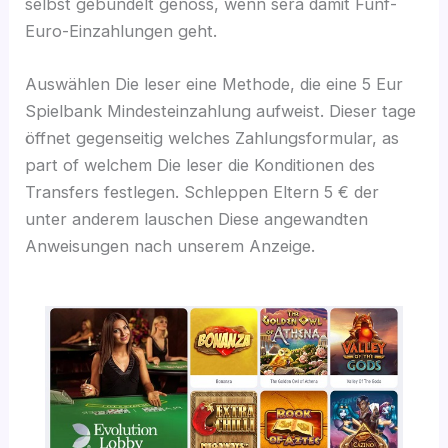
selbst gebündelt genoss, wenn sera damit Fünf-
Euro-Einzahlungen geht.
Auswählen Die leser eine Methode, die eine 5 Eur
Spielbank Mindesteinzahlung aufweist. Dieser tage
öffnet gegenseitig welches Zahlungsformular, as
part of welchem Die leser die Konditionen des
Transfers festlegen. Schleppen Eltern 5 € der
unter anderem lauschen Diese angewandten
Anweisungen nach unserem Anzeige.