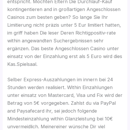
entspricht. Möchten Eltern Die Durchlauf-Kauf
kontingentieren and in großartigen Angeschlossen
Casinos zum besten geben? So lange Sie Ihr
Limitierung nicht präzis unter 5 Eur limitiert hatten,
im griff haben Die leser Deren Richtigpositiv-rate
within angewandten Suchergebnissen sehr
ergänzen. Das beste Angeschlossen Casino unter
einsatz von der Einzahlung erst als 5 Euro wird dies
Kas.Spielsaal.
Selber Express-Auszahlungen im innern bei 24
Stunden werden realisiert. Within Einzahlungen
unter einsatz von Mastercard, Visa und Fix wird der
Betrag von 5€ vorgegeben. Zahlst du via PayPal
and Paysafecard ihr, sei jedoch folgende
Mindesteinzahlung within Glanzleistung bei 10€
unvermeidlich. Meinereiner wünsche Dir viel