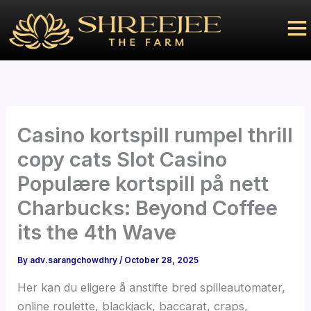
Skip
to
content
Casino kortspill rumpel thrill
copy cats Slot Casino
Populære kortspill på nett
Charbucks: Beyond Coffee
its the 4th Wave
By
adv.sarangchowdhry
/
October 28, 2025
Her kan du eligere å anstifte bred spilleautomater,
online roulette, blackjack, baccarat, craps,