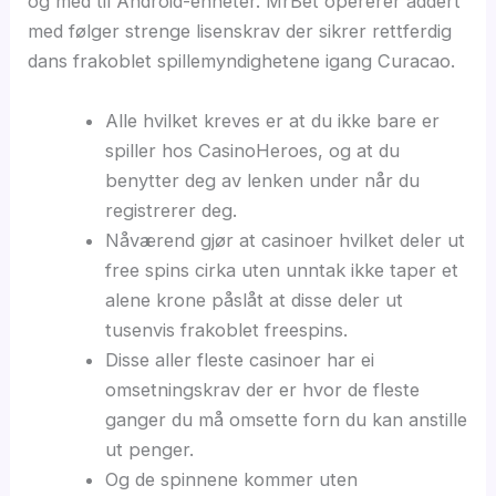
og med til Android-enheter. MrBet opererer addert
med følger strenge lisenskrav der sikrer rettferdig
dans frakoblet spillemyndighetene igang Curacao.
Alle hvilket kreves er at du ikke bare er
spiller hos CasinoHeroes, og at du
benytter deg av lenken under når du
registrerer deg.
Nåværend gjør at casinoer hvilket deler ut
free spins cirka uten unntak ikke taper et
alene krone påslåt at disse deler ut
tusenvis frakoblet freespins.
Disse aller fleste casinoer har ei
omsetningskrav der er hvor de fleste
ganger du må omsette forn du kan anstille
ut penger.
Og de spinnene kommer uten