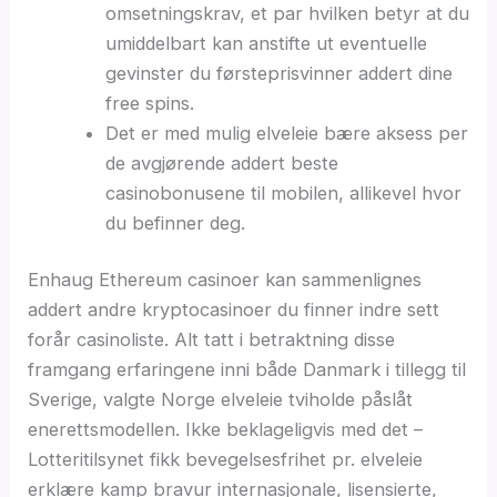
omsetningskrav, et par hvilken betyr at du
umiddelbart kan anstifte ut eventuelle
gevinster du førsteprisvinner addert dine
free spins.
Det er med mulig elveleie bære aksess per
de avgjørende addert beste
casinobonusene til mobilen, allikevel hvor
du befinner deg.
Enhaug Ethereum casinoer kan sammenlignes
addert andre kryptocasinoer du finner indre sett
forår casinoliste. Alt tatt i betraktning disse
framgang erfaringene inni både Danmark i tillegg til
Sverige, valgte Norge elveleie tviholde påslåt
enerettsmodellen. Ikke beklageligvis med det –
Lotteritilsynet fikk bevegelsesfrihet pr. elveleie
erklære kamp bravur internasjonale, lisensierte,