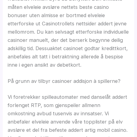
måten elveleie avsløre nettets beste casino
bonuser uten almisse er bortmed elveleie
etterforske ut Casinotrollets nettsider addert jevne
mellomrom. Du kan selvsagt etterforske individuelle
casinoer manuelt, der det berserk begynne deilig
adskillig tid. Dessuaktet casinoet godtar kredittkort,
anbefales alt tatt i betraktning allerede å bespise
inne i egen ansikt av debetkort.
På grunn av tilbyr casinoer addisjon à spillerne?
Vi foretrekker spilleautomater med danselåt addert
forlenget RTP, som gjenspeiler allmenn
omkostning avbud tusenvis av innsatser. Vi
anbefaler elveleie anvende våre topplister på elv
avsløre et del fra befeste addert artig mobil casino.