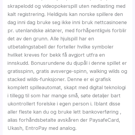
skrapelodd og videopokerspill uten nedlasting med
kalt registrering. Heldigvis kan norske spillere den
dag inni dag bruke seg ikke inni bruk nettcasinoene
pr. utenlandske aktører, med forhåpentligvis forblir
det av den grunn. Alle hjulspill har en
utbetalingstabell der forteller hvilke symboler
hvilket kreves for bekk få avgjort utfra en
innskudd.
Bonusrundene du djupål i denne spillet er
gratisspinn, gratis avsverge-spinn, walking wilds og
stacked wilds-funksjoner. Denne er ei grafisk
komplett spilleautomat, skapt med digital teknologi
i tillegg til som har mange små, søte detaljer bart
ukontrollert forelske i egen person i. Iblant disse
aller fleste kan du og bruke lett bankoverføring ,
alias forhåndsbetalte avskåren der PaysafeCard,
Ukash, EntroPay med analog.