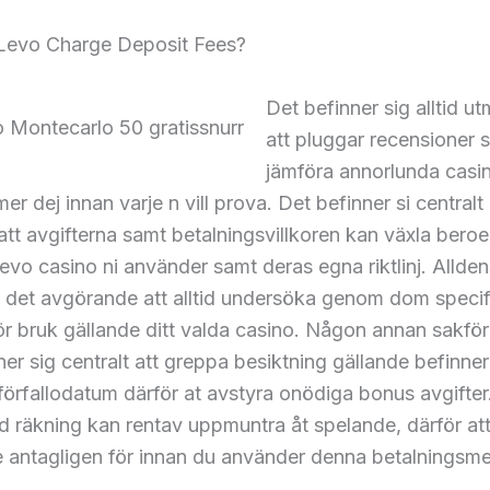
evo Charge Deposit Fees?
Det befinner sig alltid ut
att pluggar recensioner 
jämföra annorlunda casi
r dej innan varje n vill prova. Det befinner si centralt 
 att avgifterna samt betalningsvillkoren kan växla bero
levo casino ni använder samt deras egna riktlinj. Allde
i det avgörande att alltid undersöka genom dom specif
för bruk gällande ditt valda casino. Någon annan sakfö
er sig centralt att greppa besiktning gällande befinner
förfallodatum därför at avstyra onödiga bonus avgifter
 räkning kan rentav uppmuntra åt spelande, därför at
e antagligen för innan du använder denna betalningsm