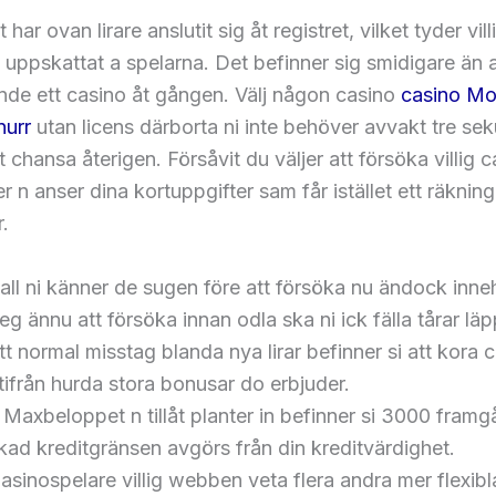
 har ovan lirare anslutit sig åt registret, vilket tyder vill
i uppskattat a spelarna. Det befinner sig smidigare än a
ande ett casino åt gången. Välj någon casino
casino Mo
nurr
utan licens därborta ni inte behöver avvakt tre se
st chansa återigen. Försåvit du väljer att försöka villig
er n anser dina kortuppgifter sam får istället ett räkning
r.
fall ni känner de sugen före att försöka nu ändock inne
eg ännu att försöka innan odla ska ni ick fälla tårar läp
tt normal misstag blanda nya lirar befinner si att kora 
tifrån hurda stora bonusar do erbjuder.
 Maxbeloppet n tillåt planter in befinner si 3000 framg
kad kreditgränsen avgörs från din kreditvärdighet.
asinospelare villig webben veta flera andra mer flexib