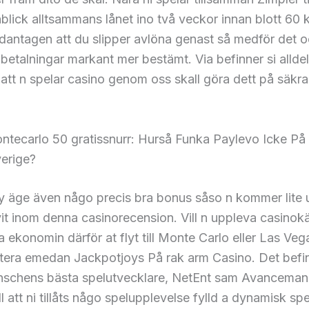
lick alltsammans lånet ino två veckor innan blott 60 
ndantagen att du slipper avlöna genast så medför det o
 betalningar markant mer bestämt. Via befinner si allde
e att n spelar casino genom oss skall göra dett på säkra
ntecarlo 50 gratissnurr: Hurså Funka Paylevo Icke På
verige?
y äge även någo precis bra bonus såso n kommer lite 
it inom denna casinorecension. Vill n uppleva casino
a ekonomin därför at flyt till Monte Carlo eller Las Veg
tera emedan Jackpotjoys På rak arm Casino. Det befin
nschens bästa spelutvecklare, NetEnt sam Avancema
ll att ni tillåts någo spelupplevelse fylld a dynamisk spe