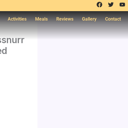
F
T
Y
a
w
o
c
i
u
Activities
Meals
Reviews
Gallery
Contact
e
t
t
b
t
u
o
e
b
ssnurr
o
r
e
k
ed