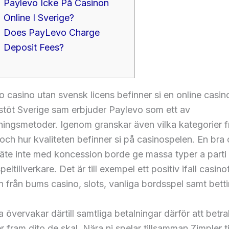
Paylevo Icke På Casinon
Online I Sverige?
Does PayLevo Charge
Deposit Fees?
o casino utan svensk licens befinner si en online casi
stöt Sverige sam erbjuder Paylevo som ett av
ningsmetoder. Igenom granskar även vilka kategorier fr
och hur kvaliteten befinner si på casinospelen. En bra
äte inte med koncession borde ge massa typer a parti
peltillverkare.
Det är till exempel ett positiv ifall casino
 från bums casino, slots, vanliga bordsspel samt betti
a övervakar därtill samtliga betalningar därför att betr
fram dito de skal. Nära ni spelar tillsamman Zimpler ti