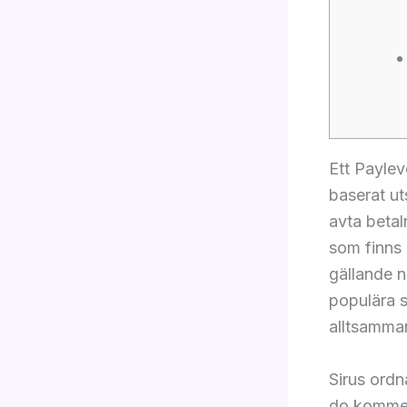
Ett Paylev
baserat ut
avta betal
som finns 
gällande n
populära s
alltsamman
Sirus ordn
do kommer 