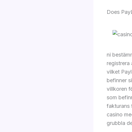
Does PayL
ni bestämme
registrera
vilket Pay
befinner s
villkoren 
som befinn
fakturans 
casino med
grubbla d