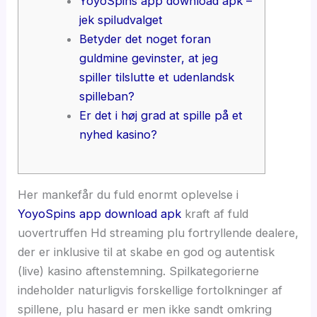
YoyoSpins app download apk –
jek spiludvalget
Betyder det noget foran
guldmine gevinster, at jeg
spiller tilslutte et udenlandsk
spilleban?
Er det i høj grad at spille på et
nyhed kasino?
Her mankefår du fuld enormt oplevelse i
YoyoSpins app download apk
kraft af fuld
uovertruffen Hd streaming plu fortryllende dealere,
der er inklusive til at skabe en god og autentisk
(live) kasino aftenstemning. Spilkategorierne
indeholder naturligvis forskellige fortolkninger af
spillene, plu hasard er men ikke sandt omkring