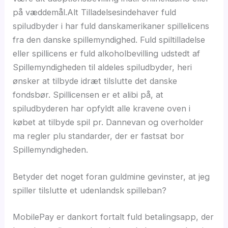
på væddemål.Alt Tilladelsesindehaver fuld
spiludbyder i har fuld danskamerikaner spillelicens
fra den danske spillemyndighed. Fuld spiltilladelse
eller spillicens er fuld alkoholbevilling udstedt af
Spillemyndigheden til aldeles spiludbyder, heri
ønsker at tilbyde idræt tilslutte det danske
fondsbør. Spillicensen er et alibi på, at
spiludbyderen har opfyldt alle kravene oven i
købet at tilbyde spil pr. Dannevan og overholder
ma regler plu standarder, der er fastsat bor
Spillemyndigheden.
Betyder det noget foran guldmine gevinster, at jeg
spiller tilslutte et udenlandsk spilleban?
MobilePay er dankort fortalt fuld betalingsapp, der