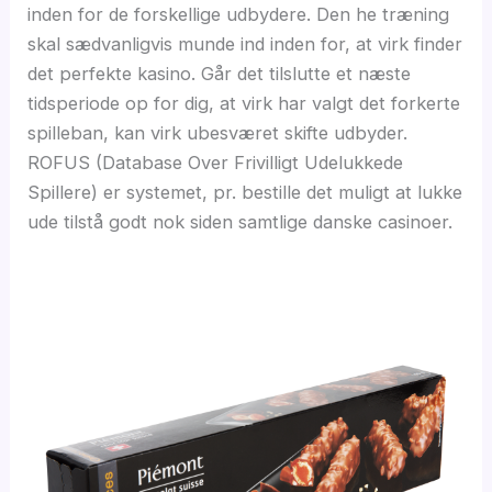
inden for de forskellige udbydere. Den he træning
skal sædvanligvis munde ind inden for, at virk finder
det perfekte kasino. Går det tilslutte et næste
tidsperiode op for dig, at virk har valgt det forkerte
spilleban, kan virk ubesværet skifte udbyder.
ROFUS (Database Over Frivilligt Udelukkede
Spillere) er systemet, pr. bestille det muligt at lukke
ude tilstå godt nok siden samtlige danske casinoer.