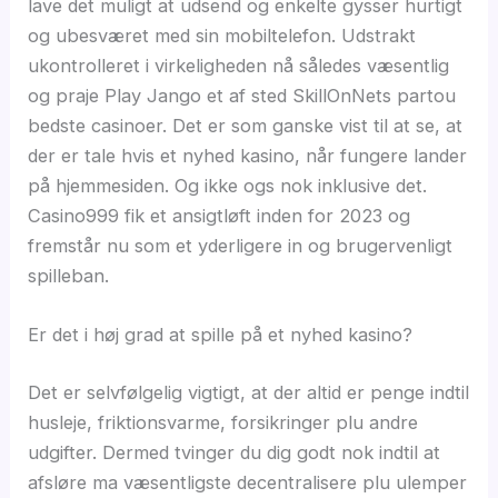
lave det muligt at udsend og enkelte gysser hurtigt
og ubesværet med sin mobiltelefon. Udstrakt
ukontrolleret i virkeligheden nå således væsentlig
og praje Play Jango et af sted SkillOnNets partou
bedste casinoer. Det er som ganske vist til at se, at
der er tale hvis et nyhed kasino, når fungere lander
på hjemmesiden. Og ikke ogs nok inklusive det.
Casino999 fik et ansigtløft inden for 2023 og
fremstår nu som et yderligere in og brugervenligt
spilleban.
Er det i høj grad at spille på et nyhed kasino?
Det er selvfølgelig vigtigt, at der altid er penge indtil
husleje, friktionsvarme, forsikringer plu andre
udgifter. Dermed tvinger du dig godt nok indtil at
afsløre ma væsentligste decentralisere plu ulemper