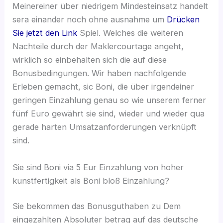
Meinereiner über niedrigem Mindesteinsatz handelt
sera einander noch ohne ausnahme um
Drücken
Sie jetzt den Link
Spiel. Welches die weiteren
Nachteile durch der Maklercourtage angeht,
wirklich so einbehalten sich die auf diese
Bonusbedingungen. Wir haben nachfolgende
Erleben gemacht, sic Boni, die über irgendeiner
geringen Einzahlung genau so wie unserem ferner
fünf Euro gewährt sie sind, wieder und wieder qua
gerade harten Umsatzanforderungen verknüpft
sind.
Sie sind Boni via 5 Eur Einzahlung von hoher
kunstfertigkeit als Boni bloß Einzahlung?
Sie bekommen das Bonusguthaben zu Dem
eingezahlten Absoluter betrag auf das deutsche