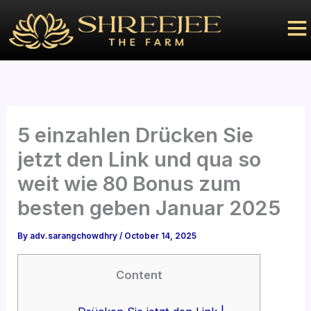
Skip
to
content
5 einzahlen Drücken Sie
jetzt den Link und qua so
weit wie 80 Bonus zum
besten geben Januar 2025
By
adv.sarangchowdhry
/
October 14, 2025
Content