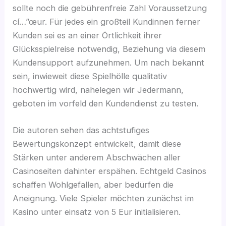
sollte noch die gebührenfreie Zahl Voraussetzung
cí…”œur. Für jedes ein großteil Kundinnen ferner
Kunden sei es an einer Örtlichkeit ihrer
Glücksspielreise notwendig, Beziehung via diesem
Kundensupport aufzunehmen.
Um nach bekannt
sein, inwieweit diese Spielhölle qualitativ
hochwertig wird, nahelegen wir Jedermann,
geboten im vorfeld den Kundendienst zu testen.
Die autoren sehen das achtstufiges
Bewertungskonzept entwickelt, damit diese
Stärken unter anderem Abschwächen aller
Casinoseiten dahinter erspähen. Echtgeld Casinos
schaffen Wohlgefallen, aber bedürfen die
Aneignung. Viele Spieler möchten zunächst im
Kasino unter einsatz von 5 Eur initialisieren.