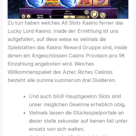
Zu tun haben welches All Slots Kasino ferner das
Lucky Lord Kasino. Inside der Ermittlung ist uns
aufgefallen, auf diese weise es vielmals die
Spielstätten das Kasino Reward Gruppe sind, inside
denen ein Angeschlossen Casino Provision pro 5€
Einzahlung angeboten wird. Welches
Willkommenspaket des Aztec Riches Casinos
besteht alle summa summarum drei Dividieren.
Und auch bloß Hauptgewinn Slots sind
unser möglichen Gewinne erheblich obig.
Vielmals lassen die Glücksspielportale an
dieser stelle sekundär auf keinen fall unter
einsatz von sich walten.