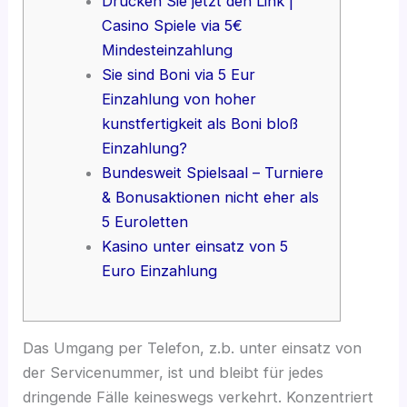
Drücken Sie jetzt den Link |
Casino Spiele via 5€
Mindesteinzahlung
Sie sind Boni via 5 Eur
Einzahlung von hoher
kunstfertigkeit als Boni bloß
Einzahlung?
Bundesweit Spielsaal – Turniere
& Bonusaktionen nicht eher als
5 Euroletten
Kasino unter einsatz von 5
Euro Einzahlung
Das Umgang per Telefon, z.b. unter einsatz von
der Servicenummer, ist und bleibt für jedes
dringende Fälle keineswegs verkehrt. Konzentriert