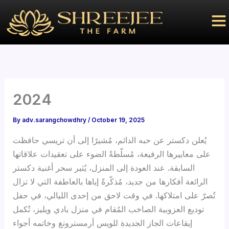
Skip
to
content
2024
By
adv.sarangchowdhry
/
October 19, 2025
يُعلن دكستر عن حبه الدائم، مُشيرًا إلى أن تريسي حافظت
على معاييرها الرفيعة، مُسلّطةً الضوء على تعقيدات علاقاتها
السابقة. عند العودة إلى المنزل، يُثير سحر أغنية دكستر
الرائعة أفكارها من جديد، مُذكّرةً إياها بالعاطفة التي لا تزال
تُصرّ على امتلاكها. في وقت لاحق من إحدى الليالي، في حفل
توديع العزوبية الصاخب المُقام في منزل بادي ويليز، تُكمل
إيقاعات الجاز الجديدة للويس أرمسترونغ وخاتمه أجواء