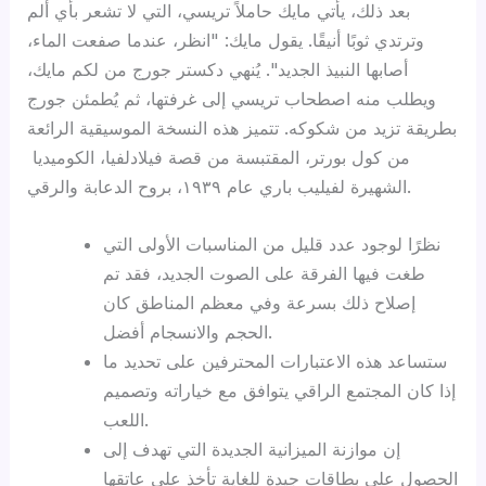
بعد ذلك، يأتي مايك حاملاً تريسي، التي لا تشعر بأي ألم
وترتدي ثوبًا أنيقًا. يقول مايك: "انظر، عندما صفعت الماء،
أصابها النبيذ الجديد". يُنهي دكستر جورج من لكم مايك،
ويطلب منه اصطحاب تريسي إلى غرفتها، ثم يُطمئن جورج
بطريقة تزيد من شكوكه. تتميز هذه النسخة الموسيقية الرائعة
من كول بورتر، المقتبسة من قصة فيلادلفيا، الكوميديا ​​
الشهيرة لفيليب باري عام ١٩٣٩، بروح الدعابة والرقي.
نظرًا لوجود عدد قليل من المناسبات الأولى التي
طغت فيها الفرقة على الصوت الجديد، فقد تم
إصلاح ذلك بسرعة وفي معظم المناطق كان
الحجم والانسجام أفضل.
ستساعد هذه الاعتبارات المحترفين على تحديد ما
إذا كان المجتمع الراقي يتوافق مع خياراته وتصميم
اللعب.
إن موازنة الميزانية الجديدة التي تهدف إلى
الحصول على بطاقات جيدة للغاية تأخذ على عاتقها