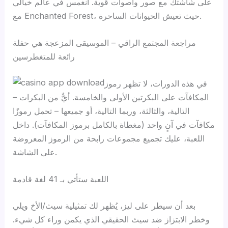
على شاشتك مع صور وأصوات قوية. انغمس في عالم خيالي
مع Enchanted Forest، حيث تعيش الحيوانات الساحرة.
مراجعة المجتمع الراقي – الموسيقى المزعجة هي حفلة
رائعة للمتغطرسين
في هذه الدورات، لا تظهر رموز
المكافآت على البكرتين الأولى والخامسة. أيٌّ من البكرات –
التالية، والثالثة، وربما التالية، أو جميعها – تحمل رموزًا
مكافآت في آنٍ واحد (مغطاة بالكامل برموز المكافآت). داخل
اللعبة، عليك تجميع مجموعات رابحة من الرموز المعروضة
على الشاشة.
اللعبة ستأتي بـ 41 لغة قادمة
بعد أن سيطر على ليز، يُظهر لك تمثيلية سيث/الأخ ويلي
وخطر الابتزاز ضد سيث الحقيقي الذي يكمن وراء كل شيء.