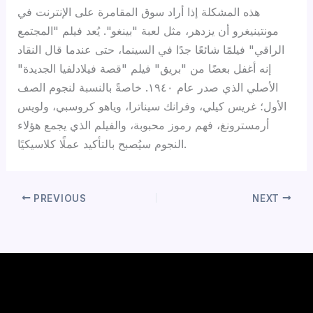
هذه المشكلة إذا أراد سوق المقامرة على الإنترنت في
مونتينيغرو أن يزدهر، مثل لعبة "بينغو". يُعد فيلم "المجتمع
الراقي" فيلمًا شائعًا جدًا في السينما، حتى عندما قال النقاد
إنه أغفل بعضًا من "بريق" فيلم "قصة فيلادلفيا الجديدة"
الأصلي الذي صدر عام ١٩٤٠. خاصةً بالنسبة لنجوم الصف
الأول؛ غريس كيلي، وفرانك سيناترا، وياهو كروسبي، ولويس
أرمسترونغ، فهم رموز محبوبة، والفيلم الذي يجمع هؤلاء
النجوم سيُصبح بالتأكيد عملًا كلاسيكيًا.
PREVIOUS
NEXT