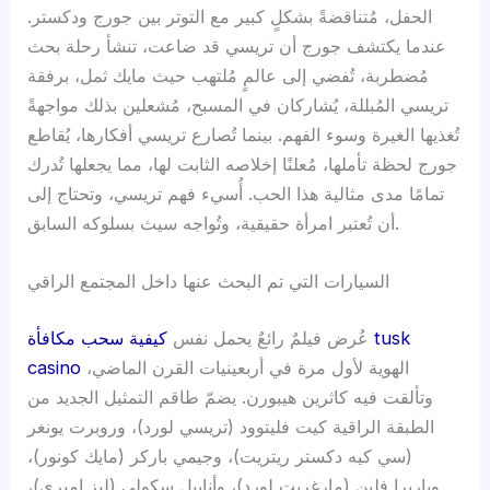
الحفل، مُتناقضةً بشكلٍ كبير مع التوتر بين جورج ودكستر.
عندما يكتشف جورج أن تريسي قد ضاعت، تنشأ رحلة بحث
مُضطربة، تُفضي إلى عالمٍ مُلتهب حيث مايك ثمل، برفقة
تريسي المُبللة، يُشاركان في المسبح، مُشعلين بذلك مواجهةً
تُغذيها الغيرة وسوء الفهم. بينما تُصارع تريسي أفكارها، يُقاطع
جورج لحظة تأملها، مُعلنًا إخلاصه الثابت لها، مما يجعلها تُدرك
تمامًا مدى مثالية هذا الحب. أُسيء فهم تريسي، وتحتاج إلى
أن تُعتبر امرأة حقيقية، وتُواجه سيث بسلوكه السابق.
السيارات التي تم البحث عنها داخل المجتمع الراقي
عُرض فيلمٌ رائعٌ يحمل نفس
كيفية سحب مكافأة tusk
الهوية لأول مرة في أربعينيات القرن الماضي،
casino
وتألقت فيه كاثرين هيبورن. يضمّ طاقم التمثيل الجديد من
الطبقة الراقية كيت فليتوود (تريسي لورد)، وروبرت يونغر
(سي كيه دكستر ريتريت)، وجيمي باركر (مايك كونور)،
وباربرا فلين (مارغريت لورد)، وأنابيل سكولي (ليز إمبري)،