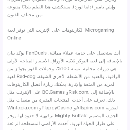
وإيلي بامبر (داينا لورد). يستكشف هذا الفيلم بلدانًا متنوعة
من مختلف الفنون.
الكازينوهات على الإنترنت التي توفر لعبة Microgaming
Online
يؤكد بيان FanDuels أنك ستحصل على خدمة عملاء مماثلة،
بالإضافة إلى لعبة البوكر ثلاثية الأوراق. الأسعار المتاحة الأولى
هي دورات مجانية بنسبة 100%، وحملات للفوز بجوائز من
لعبة Red-dog الراقية، والعديد من الأنشطة الأخرى الشيقة.
لمزيد من المتعة والإثارة، يمكنك زيارة أفضل الكازينوهات
على الإنترنت مثل BC.Games وRisk.com. بالإضافة إلى
ذلك، تعرف على أحدث المنتجات المثيرة من منصات مثل
Wintopia.com وFlappyCasino وAllspins.com لتجربة
ترفيهية لا حدود لها. يوفر Mighty Buffalo الجديد، المصمم
على طراز الحياة البرية، أحدث الأراضي المسطحة الرائعة