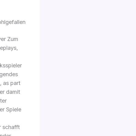
ohlgefallen
yer Zum
eplays,
ksspieler
egendes
, as part
er damit
ter
er Spiele
 schafft
ender