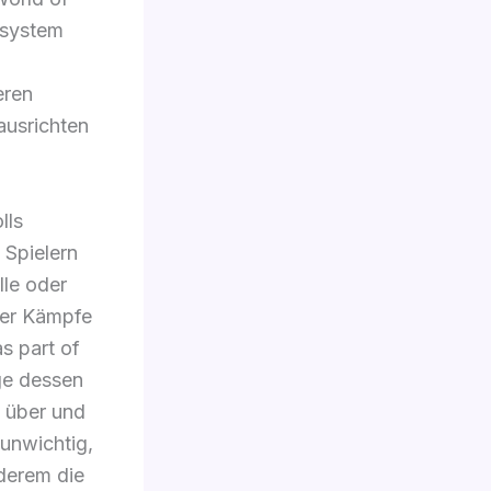
fsystem
eren
ausrichten
lls
 Spielern
lle oder
ser Kämpfe
as part of
ge dessen
e über und
 unwichtig,
nderem die