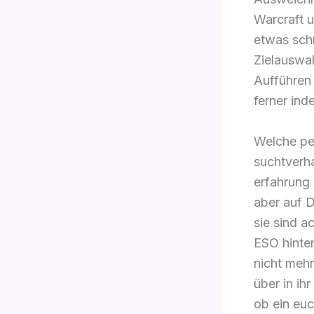
Warcraft 
etwas schn
Zielauswah
Aufführen 
ferner ind
Welche per
suchtverha
erfahrung 
aber auf 
sie sind a
ESO hinter
nicht mehr
über in ihr
ob ein euc