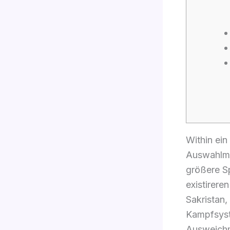
Within ein
Auswahlmög
größere S
existirere
Sakristan
Kampfsyste
Ausweichm