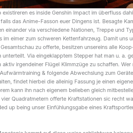
 existireren es inside Genshin Impact im überfluss dahi
, falls das Anime-Fasson euer Dingens ist. Besagte K
en einander via verschiedene Nationen, Treppe und T
bis im eimer zum schweren Kettenfahrzeug. Damit uns 
Gesamtschau zu offerte, besitzen unsereins alle Koop-
 unterteilt. Via eingeklapptem Stepper hat man u. a. 
 aktiv irgendeiner Flügel Klimmzüge zu schaffen. Wer
Aufwärmtraining & folgende Abwechslung zum Gerätet
lten, findet hierbei die alleinig Fassung je einen eige
rem kann ihn nach eigenem belieben gleich mitbestell
vier Quadratmetern offerte Kraftstationen sic recht w
ed up being unser Einfühlungsgabe eines Kraftsportle