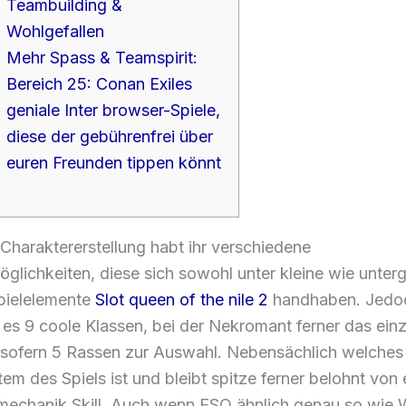
Teambuilding &
Wohlgefallen
Mehr Spass & Teamspirit:
Bereich 25: Conan Exiles
geniale Inter browser-Spiele,
diese der gebührenfrei über
euren Freunden tippen könnt
 Charaktererstellung habt ihr verschiedene
lichkeiten, diese sich sowohl unter kleine wie unterg
pielelemente
Slot queen of the nile 2
handhaben. Jedo
n es 9 coole Klassen, bei der Nekromant ferner das einz
, sofern 5 Rassen zur Auswahl. Nebensächlich welches
m des Spiels ist und bleibt spitze ferner belohnt von 
echanik Skill.
Auch wenn ESO ähnlich genau so wie W