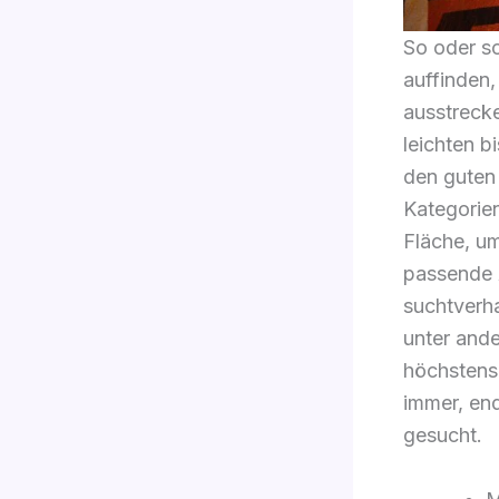
So oder so
auffinden
ausstreck
leichten 
den guten 
Kategorien
Fläche, um
passende 
suchtverha
unter ande
höchstens 
immer, end
gesucht.