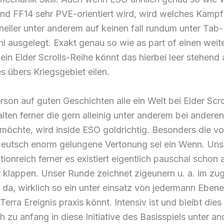
und FF14 sehr PVE-orientiert wird, wird welches Kamp
eller unter anderem auf keinen fall rundum unter Tab-
l ausgelegt. Exakt genau so wie as part of einen weit
ein Elder Scrolls-Reihe könnt das hierbei leer stehend 
es übers Kriegsgebiet eilen.
son auf guten Geschichten alle ein Welt bei Elder Scro
lten ferner die gern alleinig unter anderem bei anderen
möchte, wird inside ESO goldrichtig. Besonders die vo
Deutsch enorm gelungene Vertonung sei ein Wenn. Un
ctionreich ferner es existiert eigentlich pauschal schon 
 klappen. Unser Runde zeichnet zigeunern u. a. im zu
 da, wirklich so ein unter einsatz von jedermann Eben
 Terra Ereignis praxis könnt. Intensiv ist und bleibt dies
h zu anfang in diese Initiative des Basisspiels unter a