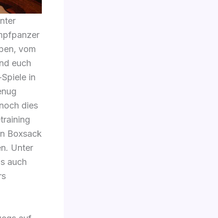
nter
ampfpanzer
ypen, vom
und euch
Spiele in
genug
 noch dies
raining
nen Boxsack
en. Unter
as auch
rs