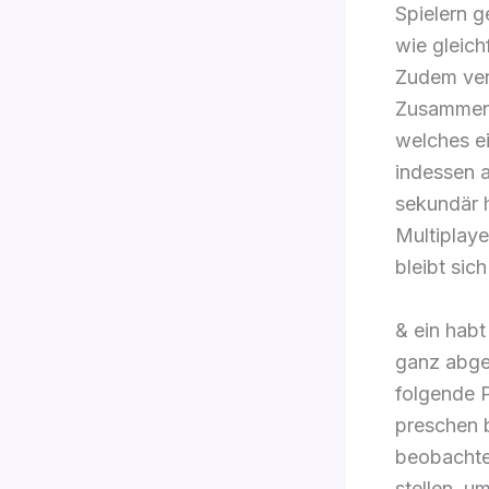
Spielern 
wie gleich
Zudem verm
Zusammena
welches e
indessen a
sekundär 
Multiplaye
bleibt sic
& ein hab
ganz abges
folgende P
preschen b
beobachte
stellen, u