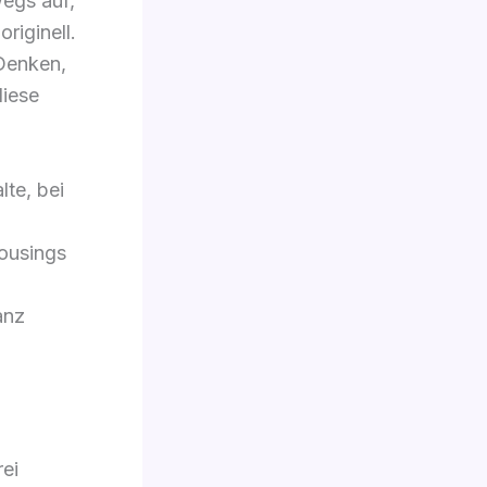
egs auf,
riginell.
 Denken,
diese
lte, bei
ousings
anz
rei