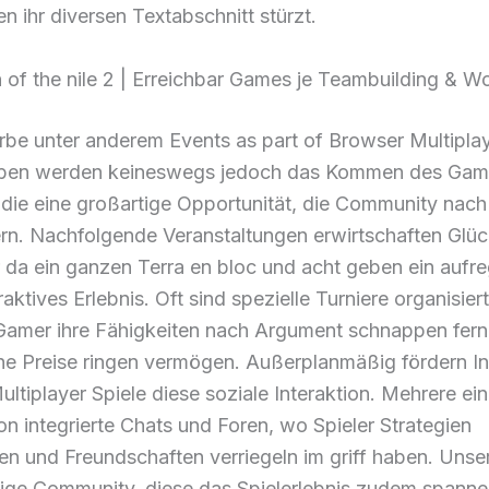
n ihr diversen Textabschnitt stürzt.
 of the nile 2 | Erreichbar Games je Teambuilding & W
be unter anderem Events as part of Browser Multipla
ben werden keineswegs jedoch das Kommen des Gam
 die eine großartige Opportunität, die Community nach
rn. Nachfolgende Veranstaltungen erwirtschaften Glüc
 da ein ganzen Terra en bloc und acht geben ein aufr
raktives Erlebnis. Oft sind spezielle Turniere organisiert
Gamer ihre Fähigkeiten nach Argument schnappen fern
he Preise ringen vermögen. Außerplanmäßig fördern In
ltiplayer Spiele diese soziale Interaktion. Mehrere ein
on integrierte Chats und Foren, wo Spieler Strategien
n und Freundschaften verriegeln im griff haben. Unser
dige Community, diese das Spielerlebnis zudem spann