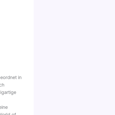
eordnet in
ch
igartige
eine
orld of