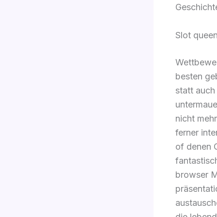
Geschichte
Slot queen
Wettbewer
besten ge
statt auch
untermaue
nicht mehr
ferner inte
of denen 
fantastisc
browser Mu
präsentati
austausche
die leben