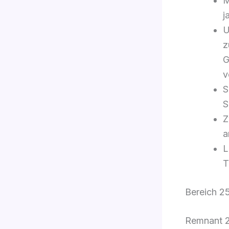
M
j
U
z
G
v
S
S
Z
a
L
T
Bereich 25
Remnant 2 