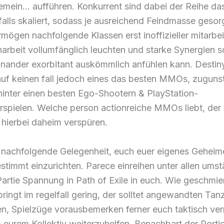
gemein… aufführen. Konkurrent sind dabei der Reihe d
falls skaliert, sodass je ausreichend Feindmasse gesorg
ögen nachfolgende Klassen erst inoffizieller mitarbei
rbeit vollumfänglich leuchten und starke Synergien s
inander exorbitant auskömmlich anfühlen kann. Destin
uf keinen fall jedoch eines das besten MMOs, zugunst
hinter einen besten Ego-Shootern & PlayStation-
rspielen. Welche person actionreiche MMOs liebt, der 
h hierbei daheim verspüren.
t nachfolgende Gelegenheit, euch euer eigenes Geheim
timmt einzurichten. Parece einreihen unter allen ums
artie Spannung in Path of Exile in euch. Wie geschmier
ringt im regelfall gering, der solltet angewandten Tan
n, Spielzüge vorausbemerken ferner euch taktisch ver
m eurem Kollektiv weiterzuhelfen. Benachbart der Porti