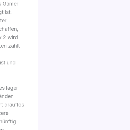
as Gamer
t ist.
ter
chaffen,
y 2 wird
en zählt
ist und
es lager
tänden
t drauflos
zerei
nünftig
on