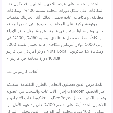
الجدد والحفاظ على عودة اللاعبين الحاليين. قد تكون هذه
المكافآت على شكل دورات مجانية بنسبة 100%، ومكافآت
مطابقة، ومكافآت إعادة تحميل. لذلك، أثناء تجربتك لمنصات
موثوقة، ركزنا على المكافآت الجديدة التي تقدمها مواقع
أخرى وعارضناها. ستجد في قائمتنا عروضًا مثل حافز الإيداع
بنسبة 150% و100% في Ignition، ومكافأة مطابقة تصل
إلى 5000 دولار أمريكي, مكافأة إعادة تحميل بقيمة 5000
دولار أمريكي في كازينو Nuts Local، ومكافأة 1.5 بيتكوين,
100 دورة مجانية في كازينو 7Bit.
ألعاب كازينو ترامب
للمقامرين الذين يفضلون التعامل بالطرق التقليدية، يمكنكم
إجراء الإيداعات والسحب من عضوية Gamdom عبر الخصم،
وبطاقات الائتمان، وSkrill، وEcoPayz، وغيرها الكثير. يحصل
اللاعبون الجدد أيضًا على خصم 100% على إيداعهم الأول من
بيتكوين, 100 دورة مجانية. أما اللاعبون الذين يحتلون المركز