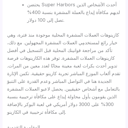
يحتضن Super Harbors أحدث الأشخاص الذين
لديهم مكافأة إيداع بالعملة المشفرة بنسبة 400%
تصل إلى 100 دولار.
كازينوهات العملات المشفرة المحلية موجودة منذ فترة، وهي
خيار رائع لمستخدمِي العملات المشفرة المجهولين. مع ذلك،
تأكد من مراجعة قوانينك المحلية قبل التسجيل في أفضل
كازينوهات العملات المشفرة. توفر هذه الكازينوهات فرصة
تدوير أحدث بكرات لعبة معينة مجانًا لعدد معين من المرات.
تقدم ألعاب الموزع المباشر تجربة كازينو حقيقية. تكمن الإثارة
الجديدة هنا في التواصل المباشر وعدم القدرة على التنبؤ
بالتعامل مع أشخاص حقيقيين. يحصل لاعبو العملات المشفرة
الذين يقومون بأول محاولة إيداع على مكافأة ترحيبية بنسبة
300% على 3000 دولار أمريكي في لعبة البوكر بالإضافة
إلى مكافأة ترحيبية في الكازينو.
المقامرة التقدمية